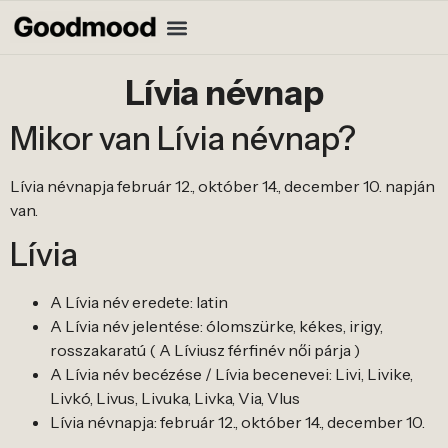
Lívia névnap
Mikor van Lívia névnap?
Lívia névnapja február 12., október 14., december 10. napján
van.
Lívia
A Lívia név eredete: latin
A Lívia név jelentése: ólomszürke, kékes, irigy,
rosszakaratú ( A Líviusz férfinév női párja )
A Lívia név becézése / Lívia becenevei: Livi, Livike,
Livkó, Livus, Livuka, Livka, Via, VIus
Lívia névnapja: február 12., október 14., december 10.