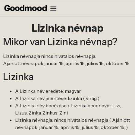
Lizinka névnap
Mikor van Lizinka névnap?
Lizinka névnapja nincs hivatalos névnapja.
Ajánlottnévnapok január 15., április 15., július 15., október 15.
Lizinka
A Lizinka név eredete: magyar
A Lizinka név jelentése: lizinka ( virág )
A Lizinka név becézése / Lizinka becenevei: Lizi,
Lizus, Zinka, Zinkus, Zini
Lizinka névnapja: nincs hivatalos névnapja ( Ajánlott
névnapok: január 15., április 15., július 15., október 15. )