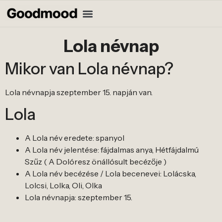
Lola névnap
Mikor van Lola névnap?
Lola névnapja szeptember 15. napján van.
Lola
A Lola név eredete: spanyol
A Lola név jelentése: fájdalmas anya, Hétfájdalmú
Szűz ( A Dolóresz önállósult becézője )
A Lola név becézése / Lola becenevei: Lolácska,
Lolcsi, Lolka, Oli, Olka
Lola névnapja: szeptember 15.