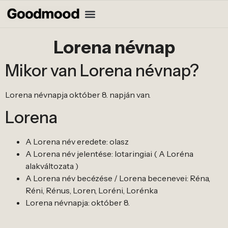
Lorena névnap
Mikor van Lorena névnap?
Lorena névnapja október 8. napján van.
Lorena
A Lorena név eredete: olasz
A Lorena név jelentése: lotaringiai ( A Loréna
alakváltozata )
A Lorena név becézése / Lorena becenevei: Réna,
Réni, Rénus, Loren, Loréni, Lorénka
Lorena névnapja: október 8.