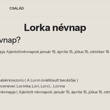
CSALÁD
Lorka névnap
évnap?
 Ajánlottnévnapok január 15., április 15., július 15., október 15.
t
babérkoszorú ( A Lorin önállósult becézője )
nevei: Lorinka, Lori, Lorci, , Lorina
napja ( Ajánlott névnapok: január 15., április 15., július 15., okt