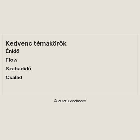
Kedvenc témakörök
Énidő
Flow
Szabadidő
Család
© 2026 Goodmood