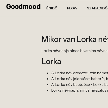
ÉNIDŐ
FLOW
SZABADIDŐ
Mikor van Lorka n
Lorka névnapja nincs hivatalos névnapja.
Lorka
A Lorka név eredete: latin néme
A Lorka név jelentése: babérfa, 
A Lorka név becézése / Lorka bece
Lorka névnapja: nincs hivatalos név