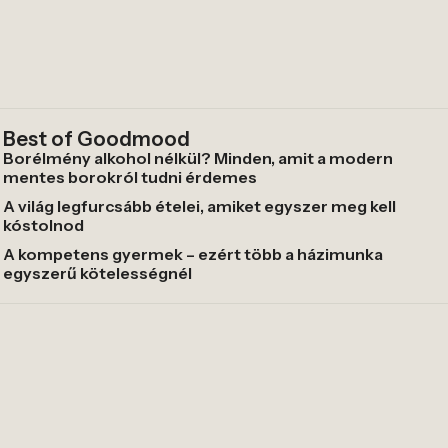
Best of Goodmood
Borélmény alkohol nélkül? Minden, amit a modern
mentes borokról tudni érdemes
A világ legfurcsább ételei, amiket egyszer meg kell
kóstolnod
A kompetens gyermek – ezért több a házimunka
egyszerű kötelességnél