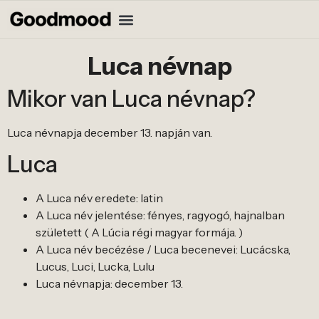
Luca névnap
Mikor van Luca névnap?
Luca névnapja december 13. napján van.
Luca
A Luca név eredete: latin
A Luca név jelentése: fényes, ragyogó, hajnalban
született ( A Lúcia régi magyar formája. )
A Luca név becézése / Luca becenevei: Lucácska,
Lucus, Luci, Lucka, Lulu
Luca névnapja: december 13.