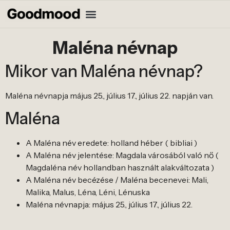
Maléna névnap
Mikor van Maléna névnap?
Maléna névnapja május 25., július 17., július 22. napján van.
Maléna
A Maléna név eredete: holland héber ( bibliai )
A Maléna név jelentése: Magdala városából való nő (
Magdaléna név hollandban használt alakváltozata )
A Maléna név becézése / Maléna becenevei: Mali,
Malika, Malus, Léna, Léni, Lénuska
Maléna névnapja: május 25., július 17., július 22.