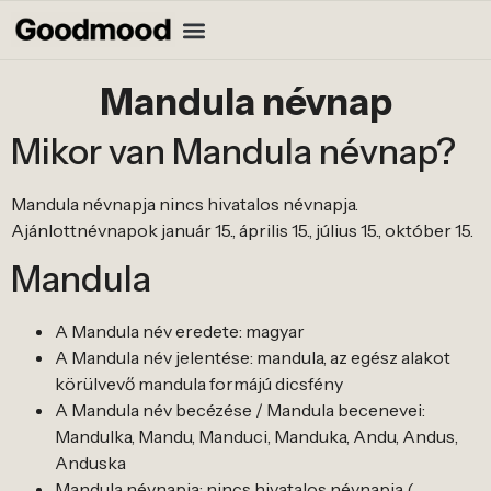
Mandula névnap
Mikor van Mandula névnap?
Mandula névnapja nincs hivatalos névnapja.
Ajánlottnévnapok január 15., április 15., július 15., október 15.
Mandula
A Mandula név eredete: magyar
A Mandula név jelentése: mandula, az egész alakot
körülvevő mandula formájú dicsfény
A Mandula név becézése / Mandula becenevei:
Mandulka, Mandu, Manduci, Manduka, Andu, Andus,
Anduska
Mandula névnapja: nincs hivatalos névnapja (