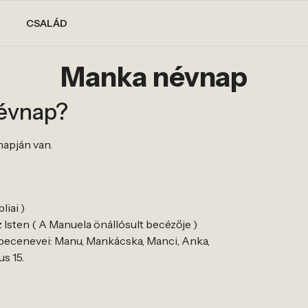
CSALÁD
Manka névnap
névnap?
napján van.
liai )
 Isten ( A Manuela önállósult becézője )
ecenevei: Manu, Mankácska, Manci, Anka,
us 15.