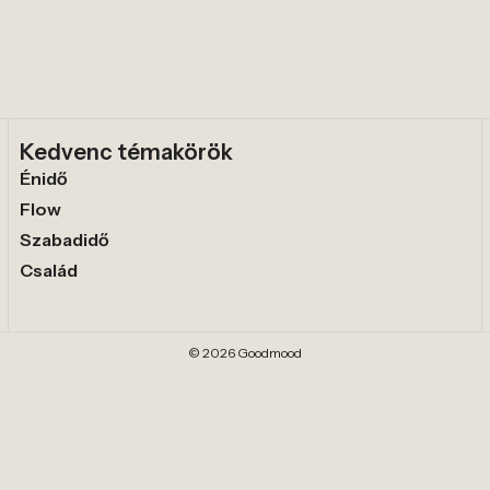
Kedvenc témakörök
Énidő
Flow
Szabadidő
Család
© 2026 Goodmood