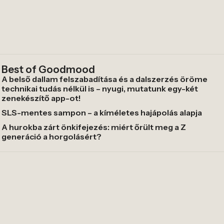
Best of Goodmood
A belső dallam felszabadítása és a dalszerzés öröme
technikai tudás nélkül is – nyugi, mutatunk egy-két
zenekészítő app-ot!
SLS-mentes sampon – a kíméletes hajápolás alapja
A hurokba zárt önkifejezés: miért őrült meg a Z
generáció a horgolásért?