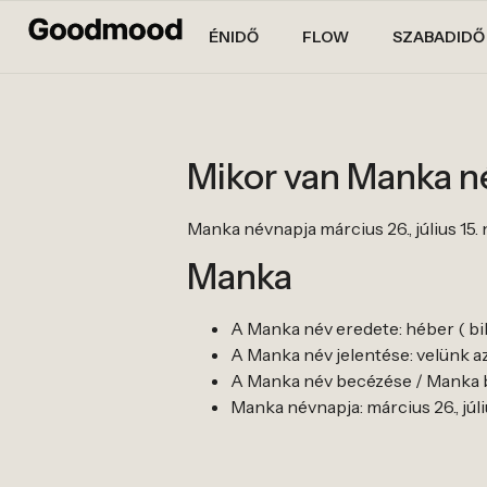
ÉNIDŐ
FLOW
SZABADIDŐ
Mikor van Manka 
Manka névnapja március 26., július 15. 
Manka
A Manka név eredete: héber ( bib
A Manka név jelentése: velünk az
A Manka név becézése / Manka b
Manka névnapja: március 26., júli