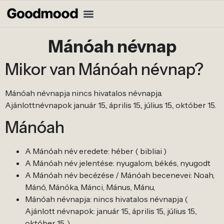
Mánóah névnap
Mikor van Mánóah névnap?
Mánóah névnapja nincs hivatalos névnapja.
Ajánlottnévnapok január 15., április 15., július 15., október 15.
Mánóah
A Mánóah név eredete: héber ( bibliai )
A Mánóah név jelentése: nyugalom, békés, nyugodt
A Mánóah név becézése / Mánóah becenevei: Noah,
Mánó, Mánóka, Mánci, Mánus, Mánu,
Mánóah névnapja: nincs hivatalos névnapja (
Ajánlott névnapok: január 15., április 15., július 15.,
október 15. )