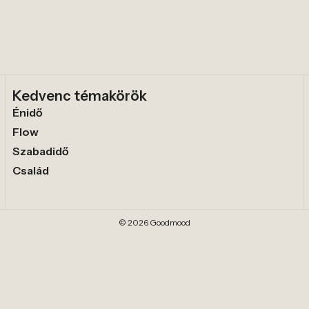
Kedvenc témakörök
Énidő
Flow
Szabadidő
Család
© 2026 Goodmood