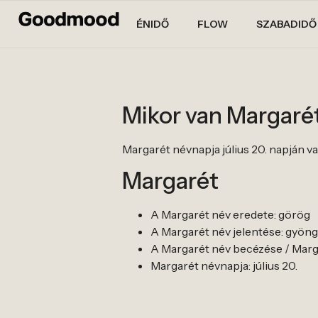
ÉNIDŐ
FLOW
SZABADIDŐ
Mikor van Margaré
Margarét névnapja július 20. napján va
Margarét
A Margarét név eredete: görög
A Margarét név jelentése: gyöngy
A Margarét név becézése / Marga
Margarét névnapja: július 20.