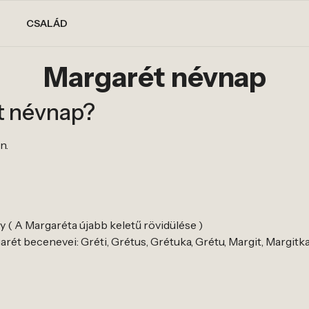
CSALÁD
Margarét névnap
t névnap?
n.
 ( A Margaréta újabb keletű rövidülése )
rét becenevei: Gréti, Grétus, Grétuka, Grétu, Margit, Margitk