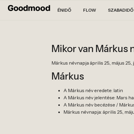
ÉNIDŐ
FLOW
SZABADIDŐ
Mikor van Márkus 
Márkus névnapja április 25., május 25., 
Márkus
A Márkus név eredete: latin
A Márkus név jelentése: Mars ha
A Márkus név becézése / Márkus
Márkus névnapja: április 25., máju