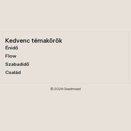
Kedvenc témakörök
Énidő
Flow
Szabadidő
Család
© 2026 Goodmood