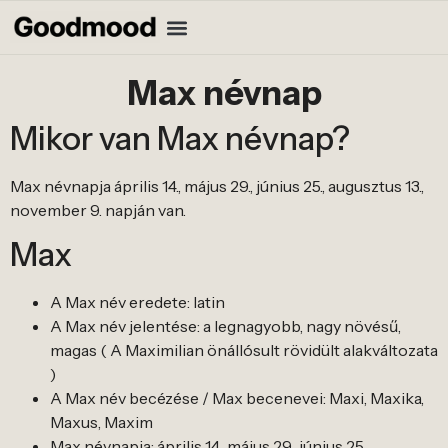
Max névnap
Mikor van Max névnap?
Max névnapja április 14., május 29., június 25., augusztus 13.,
november 9. napján van.
Max
A Max név eredete: latin
A Max név jelentése: a legnagyobb, nagy növésű,
magas ( A Maximilian önállósult rövidült alakváltozata
)
A Max név becézése / Max becenevei: Maxi, Maxika,
Maxus, Maxim
Max névnapja: április 14., május 29., június 25.,