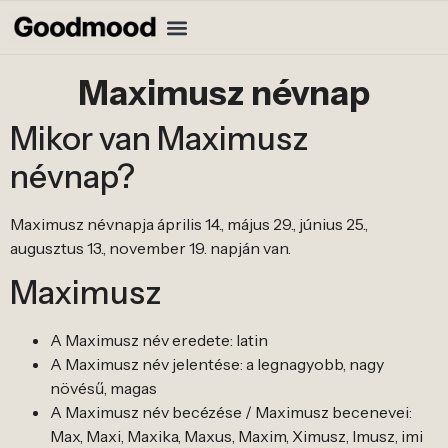
Maximusz névnap
Mikor van Maximusz
névnap?
Maximusz névnapja április 14., május 29., június 25.,
augusztus 13., november 19. napján van.
Maximusz
A Maximusz név eredete: latin
A Maximusz név jelentése: a legnagyobb, nagy
növésű, magas
A Maximusz név becézése / Maximusz becenevei:
Max, Maxi, Maxika, Maxus, Maxim, Ximusz, Imusz, imi