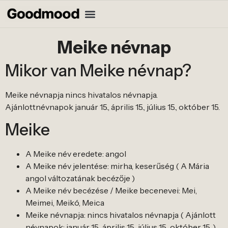
Meike névnap
Mikor van Meike névnap?
Meike névnapja nincs hivatalos névnapja.
Ajánlottnévnapok január 15., április 15., július 15., október 15.
Meike
A Meike név eredete: angol
A Meike név jelentése: mirha, keserűség ( A Mária
angol változatának becézője )
A Meike név becézése / Meike becenevei: Mei,
Meimei, Meikó, Meica
Meike névnapja: nincs hivatalos névnapja ( Ajánlott
névnapok: január 15., április 15., július 15., október 15. )