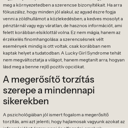
meg a környezetedben a szerencse bizonyítékait. Ha arra
fókuszálsz, hogy minden jól alakul, az agyad észre fogja
venni a zöldhullámot a közlekedésben, a kedves mosolyt a
pénztárnál vagy egy váratlan, de hasznos információt, ami
felett korábban elsiklottál volna. Ez nem mágia, hanem az
érzékelés finomhangolása: a szerencsésnek vélt
események mindig is ott voltak, csak korábban nem
kaptak helyet a tudatodban. A Lucky Girl Syndrome tehát
nem megváltoztatja a világot, hanem megtanít arra, hogyan
lásd meg a benne rejlő pozitív opciókat.
A megerősítő torzítás
szerepe a mindennapi
sikerekben
A pszichológiában jól ismert fogalom a megerősítő
torzítás, ami azt jelenti, hogy hajlamosak vagyunk azokat az