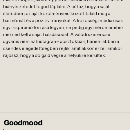
hiányérzetedet fogod táplálni. A cél az, hogy a saját
életedben, a saját körülményeid között találd meg a
harmóniát és a pozitív irányokat. A közösségi média csak
egy inspiráció forrása legyen, ne pedig egy mérce, amihez
mérned kell a saját haladásodat. A valódi szerencse
ugyanis nem az Instagram-posztokban, hanem abban a
csendes elégedettségben rejlik, amit akkor érzel, amikor
rájössz, hogy a dolgaid végre a helyükre kerültek.