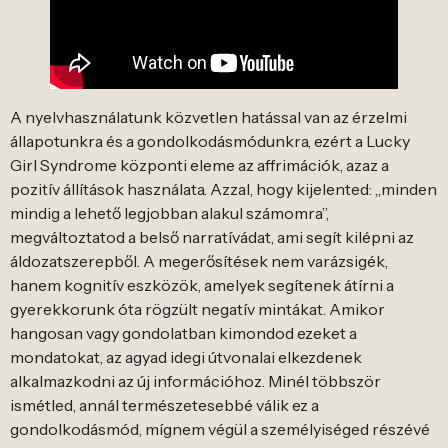
A nyelvhasználatunk közvetlen hatással van az érzelmi
állapotunkra és a gondolkodásmódunkra, ezért a Lucky
Girl Syndrome központi eleme az affrimációk, azaz a
pozitív állítások használata. Azzal, hogy kijelented: „minden
mindig a lehető legjobban alakul számomra”,
megváltoztatod a belső narratívádat, ami segít kilépni az
áldozatszerepből. A megerősítések nem varázsigék,
hanem kognitív eszközök, amelyek segítenek átírni a
gyerekkorunk óta rögzült negatív mintákat. Amikor
hangosan vagy gondolatban kimondod ezeket a
mondatokat, az agyad idegi útvonalai elkezdenek
alkalmazkodni az új információhoz. Minél többször
ismétled, annál természetesebbé válik ez a
gondolkodásmód, mígnem végül a személyiséged részévé