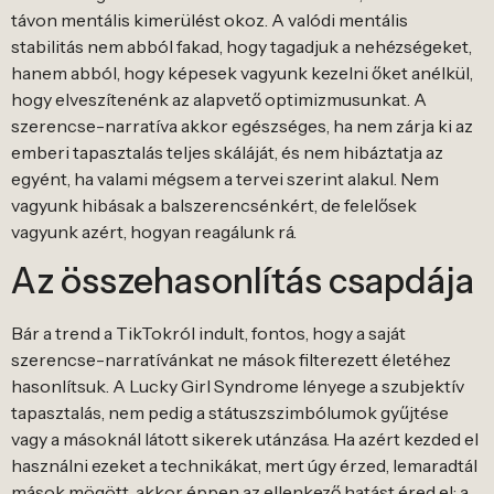
távon mentális kimerülést okoz. A valódi mentális
stabilitás nem abból fakad, hogy tagadjuk a nehézségeket,
hanem abból, hogy képesek vagyunk kezelni őket anélkül,
hogy elveszítenénk az alapvető optimizmusunkat. A
szerencse-narratíva akkor egészséges, ha nem zárja ki az
emberi tapasztalás teljes skáláját, és nem hibáztatja az
egyént, ha valami mégsem a tervei szerint alakul. Nem
vagyunk hibásak a balszerencsénkért, de felelősek
vagyunk azért, hogyan reagálunk rá.
Az összehasonlítás csapdája
Bár a trend a TikTokról indult, fontos, hogy a saját
szerencse-narratívánkat ne mások filterezett életéhez
hasonlítsuk. A Lucky Girl Syndrome lényege a szubjektív
tapasztalás, nem pedig a státuszszimbólumok gyűjtése
vagy a másoknál látott sikerek utánzása. Ha azért kezded el
használni ezeket a technikákat, mert úgy érzed, lemaradtál
mások mögött, akkor éppen az ellenkező hatást éred el: a