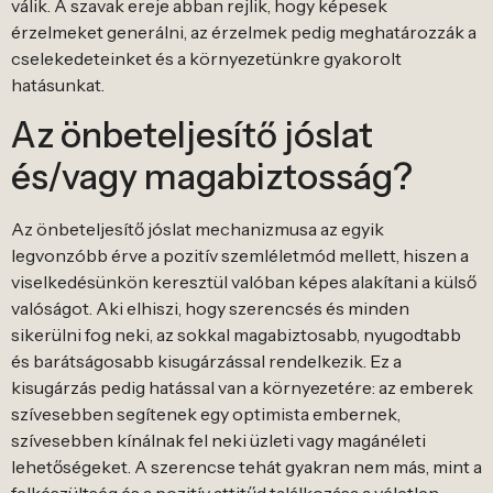
válik. A szavak ereje abban rejlik, hogy képesek
érzelmeket generálni, az érzelmek pedig meghatározzák a
cselekedeteinket és a környezetünkre gyakorolt
hatásunkat.
Az önbeteljesítő jóslat
és/vagy magabiztosság?
Az önbeteljesítő jóslat mechanizmusa az egyik
legvonzóbb érve a pozitív szemléletmód mellett, hiszen a
viselkedésünkön keresztül valóban képes alakítani a külső
valóságot. Aki elhiszi, hogy szerencsés és minden
sikerülni fog neki, az sokkal magabiztosabb, nyugodtabb
és barátságosabb kisugárzással rendelkezik. Ez a
kisugárzás pedig hatással van a környezetére: az emberek
szívesebben segítenek egy optimista embernek,
szívesebben kínálnak fel neki üzleti vagy magánéleti
lehetőségeket. A szerencse tehát gyakran nem más, mint a
felkészültség és a pozitív attitűd találkozása a véletlen