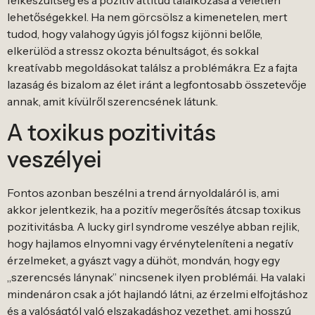
lehetőségekkel. Ha nem görcsölsz a kimenetelen, mert
tudod, hogy valahogy úgyis jól fogsz kijönni belőle,
elkerülöd a stressz okozta bénultságot, és sokkal
kreatívabb megoldásokat találsz a problémákra. Ez a fajta
lazaság és bizalom az élet iránt a legfontosabb összetevője
annak, amit kívülről szerencsének látunk.
A toxikus pozitivitás
veszélyei
Fontos azonban beszélni a trend árnyoldaláról is, ami
akkor jelentkezik, ha a pozitív megerősítés átcsap toxikus
pozitivitásba. A lucky girl syndrome veszélye abban rejlik,
hogy hajlamos elnyomni vagy érvényteleníteni a negatív
érzelmeket, a gyászt vagy a dühöt, mondván, hogy egy
„szerencsés lánynak” nincsenek ilyen problémái. Ha valaki
mindenáron csak a jót hajlandó látni, az érzelmi elfojtáshoz
és a valóságtól való elszakadáshoz vezethet, ami hosszú