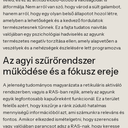
átformálja. Nem arról van szó, hogy várod a sült galambot,
hanem arról, hogy egy olyan belső állapotot hozol létre,
amelyben a lehetőségek és a kedvező fordulatok
természetesnek tűnnek. Ez a fajta tudatos naivitás
valójában egy pszichológiai hadviselés az agyunk
természetes negatív torzítása ellen, amely alapvetően a
veszélyek és a nehézségek észlelésére lett programozva.
Az agyi szűrőrendszer
működése és a fókusz ereje
A jelenség tudományos magyarázata a retikuláris aktiváló
rendszerben, vagyis a RAS-ban rejlik, amely az agyunk
egyik legfontosabb kapuőreként funkcionál. Ez a terület
felelős azért, hogy kiszűrje a ránk zúduló hatalmas
mennyiségű információból azt, ami számunkra releváns és
fontos. Amikor elkezded ismételgetni, hogy szerencsés
vagy, valójában parancsot adsz a RAS-nak, hogy keresse