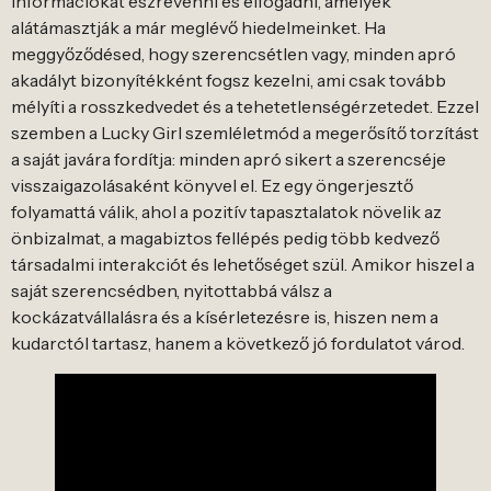
információkat észrevenni és elfogadni, amelyek
alátámasztják a már meglévő hiedelmeinket. Ha
meggyőződésed, hogy szerencsétlen vagy, minden apró
akadályt bizonyítékként fogsz kezelni, ami csak tovább
mélyíti a rosszkedvedet és a tehetetlenségérzetedet. Ezzel
szemben a Lucky Girl szemléletmód a megerősítő torzítást
a saját javára fordítja: minden apró sikert a szerencséje
visszaigazolásaként könyvel el. Ez egy öngerjesztő
folyamattá válik, ahol a pozitív tapasztalatok növelik az
önbizalmat, a magabiztos fellépés pedig több kedvező
társadalmi interakciót és lehetőséget szül. Amikor hiszel a
saját szerencsédben, nyitottabbá válsz a
kockázatvállalásra és a kísérletezésre is, hiszen nem a
kudarctól tartasz, hanem a következő jó fordulatot várod.