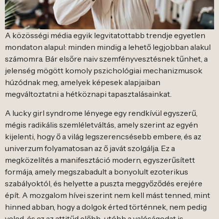
A közösségi média egyik legvitatottabb trendje egyetlen
mondaton alapul: minden mindig a lehető legjobban alakul
számomra. Bár elsőre naiv szemfényvesztésnek tűnhet, a
jelenség mögött komoly pszichológiai mechanizmusok
húzódnak meg, amelyek képesek alapjaiban
megváltoztatni a hétköznapi tapasztalásainkat.
A lucky girl syndrome lényege egy rendkívül egyszerű,
mégis radikális szemléletváltás, amely szerint az egyén
kijelenti, hogy ő a világ legszerencsésebb embere, és az
univerzum folyamatosan az ő javát szolgálja. Ez a
megközelítés a manifesztáció modern, egyszerűsített
formája, amely megszabadult a bonyolult ezoterikus
szabályoktól, és helyette a puszta meggyőződés erejére
épít. A mozgalom hívei szerint nem kell mást tenned, mint
hinned abban, hogy a dolgok érted történnek, nem pedig
veled, és ez az attitűd előbb-utóbb a valóságodat is