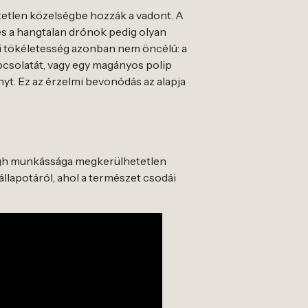
etlen közelségbe hozzák a vadont. A
s a hangtalan drónok pedig olyan
ai tökéletesség azonban nem öncélú: a
csolatát, vagy egy magányos polip
yt. Ez az érzelmi bevonódás az alapja
ough munkássága megkerülhetetlen
 állapotáról, ahol a természet csodái