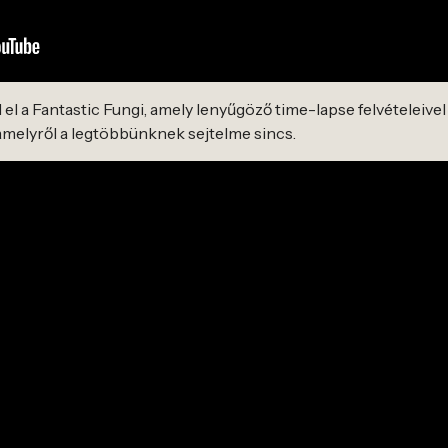
l a Fantastic Fungi, amely lenyűgöző time-lapse felvételeivel b
amelyről a legtöbbünknek sejtelme sincs.