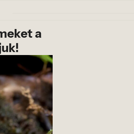
meket a
juk!