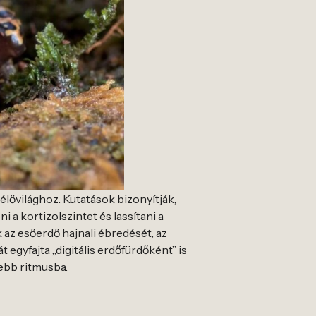
élővilághoz. Kutatások bizonyítják,
a kortizolszintet és lassítani a
 az esőerdő hajnali ébredését, az
egyfajta „digitális erdőfürdőként” is
ebb ritmusba.