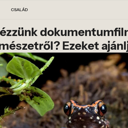
CSALÁD
nézzünk dokumentumfil
mészetről? Ezeket ajánl