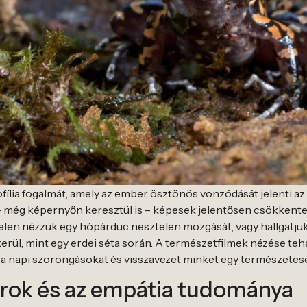
fília fogalmát, amely az ember ösztönös vonzódását jelenti az 
– még képernyőn keresztül is – képesek jelentősen csökkenteni 
ételen nézzük egy hópárduc nesztelen mozgását, vagy hallgatjuk
rül, mint egy erdei séta során. A természetfilmek nézése tehát 
i a napi szorongásokat és visszavezet minket egy természetes
úrok és az empátia tudománya