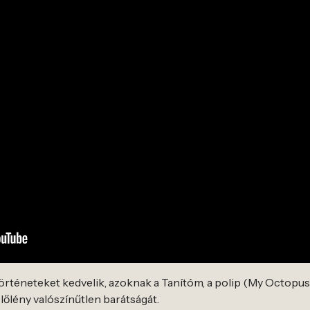
rténeteket kedvelik, azoknak a Tanítóm, a polip (My Octopus 
őlény valószínűtlen barátságát.