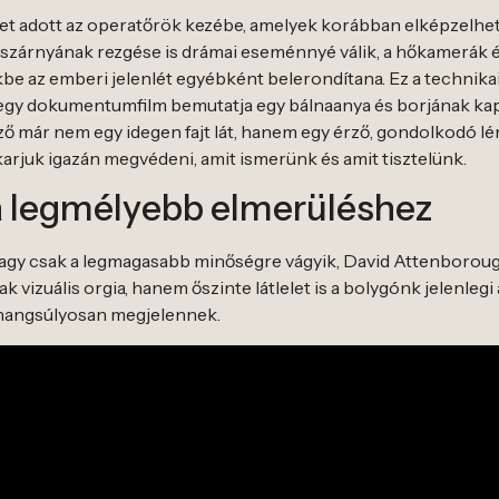
et adott az operatőrök kezébe, amelyek korábban elképzelhet
szárnyának rezgése is drámai eseménnyé válik, a hőkamerák é
kbe az emberi jelenlét egyébként belerondítana. Ez a technik
 egy dokumentumfilm bemutatja egy bálnaanya és borjának kap
ő már nem egy idegen fajt lát, hanem egy érző, gondolkodó lén
arjuk igazán megvédeni, amit ismerünk és amit tisztelünk.
a legmélyebb elmerüléshez
, vagy csak a legmagasabb minőségre vágyik, David Attenbor
k vizuális orgia, hanem őszinte látlelet is a bolygónk jelenlegi
s hangsúlyosan megjelennek.