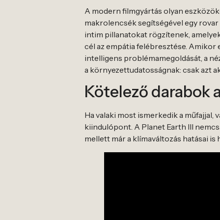
A modern filmgyártás olyan eszközök
makrolencsék segítségével egy rovar 
intim pillanatokat rögzítenek, amelye
cél az empátia felébresztése. Amikor
intelligens problémamegoldását, a néz
a környezettudatosságnak: csak azt ak
Kötelező darabok 
Ha valaki most ismerkedik a műfajjal
kiindulópont. A Planet Earth III nemcsa
mellett már a klímaváltozás hatásai i