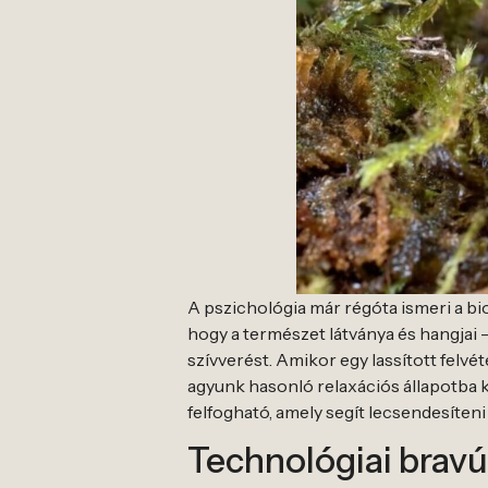
A pszichológia már régóta ismeri a bio
hogy a természet látványa és hangjai 
szívverést. Amikor egy lassított felv
agyunk hasonló relaxációs állapotba ke
felfogható, amely segít lecsendesíten
Technológiai brav