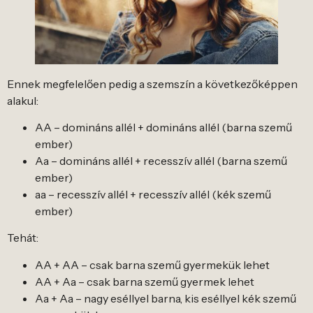
Ennek megfelelően pedig a szemszín a következőképpen
alakul:
AA – domináns allél + domináns allél (barna szemű
ember)
Aa – domináns allél + recesszív allél (barna szemű
ember)
aa – recesszív allél + recesszív allél (kék szemű
ember)
Tehát:
AA + AA – csak barna szemű gyermekük lehet
AA + Aa – csak barna szemű gyermek lehet
Aa + Aa – nagy eséllyel barna, kis eséllyel kék szemű