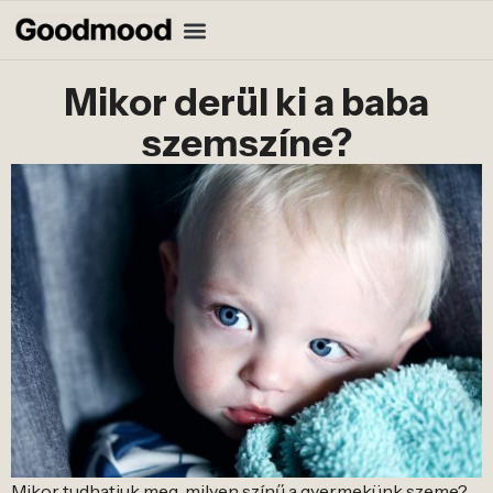
Mikor derül ki a baba
szemszíne?
Mikor tudhatjuk meg, milyen színű a gyermekünk szeme?