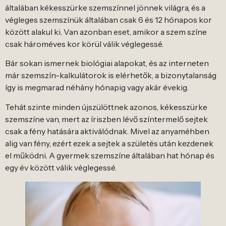
általában kékesszürke szemszínnel jönnek világra, és a
végleges szemszínük általában csak 6 és 12 hónapos kor
között alakul ki. Van azonban eset, amikor a szem színe
csak hároméves kor körül válik véglegessé.
Bár sokan ismernek biológiai alapokat, és az interneten
már szemszín-kalkulátorok is elérhetők, a bizonytalanság
így is megmarad néhány hónapig vagy akár évekig.
Tehát szinte minden újszülöttnek azonos, kékesszürke
szemszíne van, mert az íriszben lévő színtermelő sejtek
csak a fény hatására aktiválódnak. Mivel az anyaméhben
alig van fény, ezért ezek a sejtek a születés után kezdenek
el működni. A gyermek szemszíne általában hat hónap és
egy év között válik véglegessé.