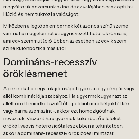
megváltozik a szemünk színe, de ez valójában csak optikai
illúzió, és nem tükrözi a valóságot.
Miközben a legtöbb embernek két azonos színű szeme
van, néha megjelenhet az úgynevezett heterokrómia is,
ami egy szemmutáció. Ebben az esetben az egyik szem
színe különbözik a másiktól.
Domináns-recesszív
öröklésmenet
A genetikában egy tulajdonságot gyakran egy génpár vagy
allél kombinációja szabályoz. Ha a gyermek ugyanazt az
allélt örökli mindkét szülőtől – például mindkétjüktől kék
vagy barna szemszínt –, akkor ezt homozigótának
nevezzük. Viszont ha a gyermek különböző allélokat
örököl, vagyis heterozigóta lesz ebben a tekintetben,
akkor a domináns-recesszív öröklődési mintázat