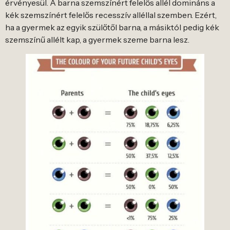
érvényesül. A barna szemszínért felelős allél domináns a
kék szemszínért felelős recesszív alléllal szemben. Ezért,
ha a gyermek az egyik szülőtől barna, a másiktól pedig kék
szemszínű allélt kap, a gyermek szeme barna lesz.