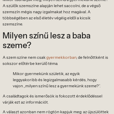
A szülők szemszíne alapján lehet saccolni, de a végső
szemszín mégis nagy izgalmakat hoz magával. A
többségében az első életév végéig eldől a kicsik
szemszíne.
Milyen színű lesz a baba
szeme?
A szem színe nem csak
gyermekkorban
, de felnőttként is
sokszor előtérbe kerülő téma.
Mikor gyermekünk születik, az egyik
leggyakoribb és legizgalmasabb kérdés, hogy
vajon „milyen színű lesz a gyermekünk szeme?”.
A családtagok és ismerősök is fokozott érdeklődéssel
várják ezt az információt.
A választ azonban nem rögtön kapjuk meg: az újszülöttek