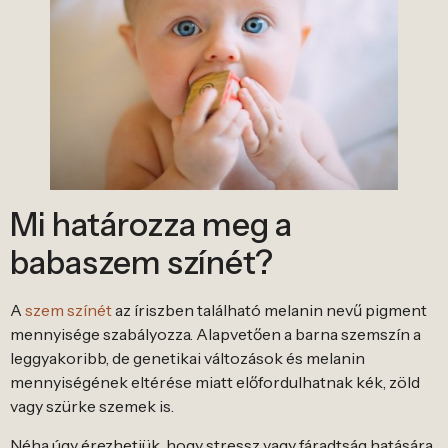
Mi határozza meg a
babaszem színét?
A
szem színét
az íriszben található melanin nevű pigment
mennyisége szabályozza. Alapvetően a barna szemszín a
leggyakoribb, de genetikai változások és melanin
mennyiségének eltérése miatt előfordulhatnak kék, zöld
vagy szürke szemek is.
Néha úgy érezhetjük, hogy stressz vagy fáradtság hatására