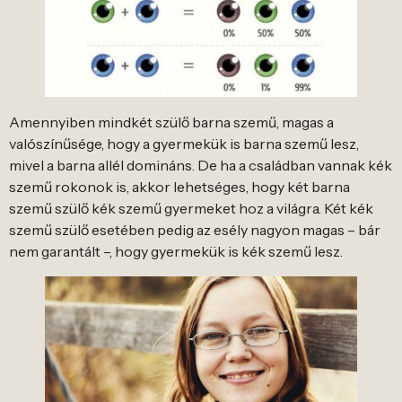
Amennyiben mindkét szülő barna szemű, magas a
valószínűsége, hogy a gyermekük is barna szemű lesz,
mivel a barna allél domináns. De ha a családban vannak kék
szemű rokonok is, akkor lehetséges, hogy két barna
szemű szülő kék szemű gyermeket hoz a világra. Két kék
szemű szülő esetében pedig az esély nagyon magas – bár
nem garantált –, hogy gyermekük is kék szemű lesz.