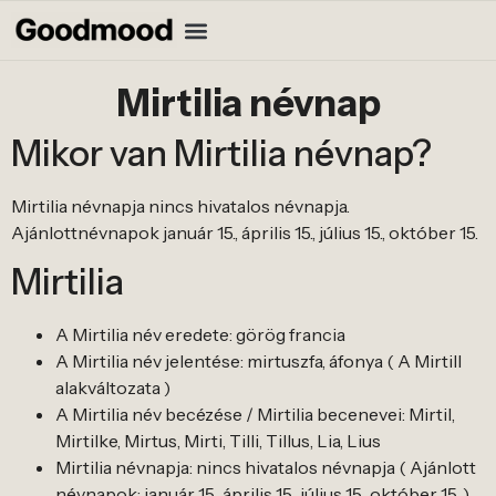
Mirtilia névnap
Mikor van Mirtilia névnap?
Mirtilia névnapja nincs hivatalos névnapja.
Ajánlottnévnapok január 15., április 15., július 15., október 15.
Mirtilia
A Mirtilia név eredete: görög francia
A Mirtilia név jelentése: mirtuszfa, áfonya ( A Mirtill
alakváltozata )
A Mirtilia név becézése / Mirtilia becenevei: Mirtil,
Mirtilke, Mirtus, Mirti, Tilli, Tillus, Lia, Lius
Mirtilia névnapja: nincs hivatalos névnapja ( Ajánlott
névnapok: január 15., április 15., július 15., október 15. )