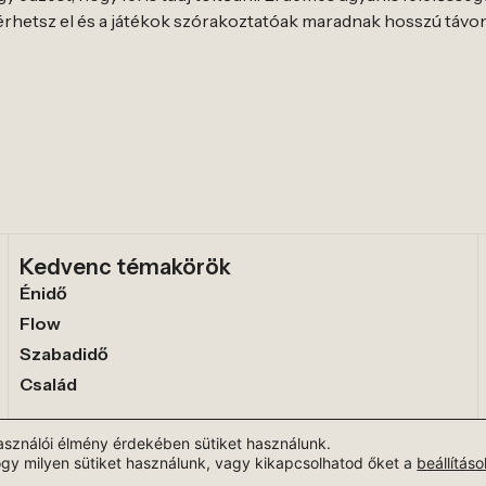
érhetsz el és a játékok szórakoztatóak maradnak hosszú távon 
Kedvenc témakörök
Énidő
Flow
Szabadidő
Család
asználói élmény érdekében sütiket használunk.
gy milyen sütiket használunk, vagy kikapcsolhatod őket a
beállítás
© 2026 Goodmood