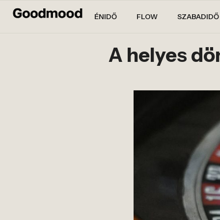
ÉNIDŐ
FLOW
SZABADIDŐ
A helyes dö