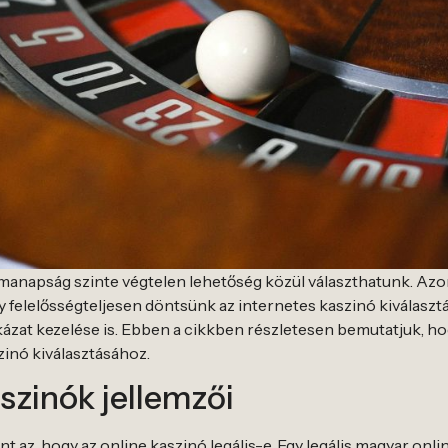
n manapság szinte végtelen lehetőség közül választhatunk. Az
 felelősségteljesen döntsünk az internetes kaszinó kiválasztá
kázat kezelése is. Ebben a cikkben részletesen bemutatjuk,
zinó kiválasztásához.
aszinók jellemzői
 az, hogy az online kaszinó legális-e. Egy legális magyar onlin