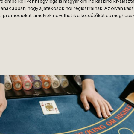
yelembe kell venni egy legális magyar online kaszinó kiválasz
nak abban, hogy a játékosok hol regisztrálnak. Az olyan kasz
 promóciókat, amelyek növelhetik a kezdőtőkét és meghosszab