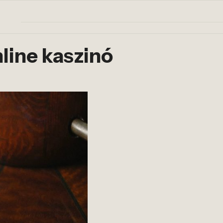
line kaszinó