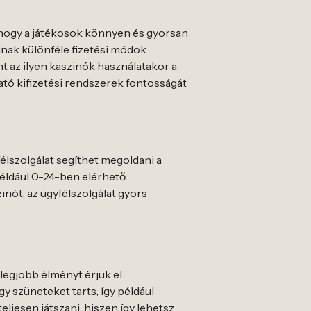
a, hogy a játékosok könnyen és gyorsan
nak különféle fizetési módok
nt az ilyen kaszinók használatakor a
ható kifizetési rendszerek fontosságát
élszolgálat segíthet megoldani a
például 0-24-ben elérhető
inót, az ügyfélszolgálat gyors
 legjobb élményt érjük el.
gy szüneteket tarts, így például
eljesen játszani, hiszen így lehetsz