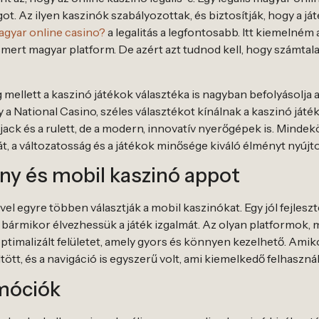
ot. Az ilyen kaszinók szabályozottak, és biztosítják, hogy a j
agyar online casino?
a legalitás a legfontosabb. Itt kiemelné
ismert magyar platform. De azért azt tudnod kell, hogy számt
ellett a kaszinó játékok választéka is nagyban befolyásolja a
a National Casino, széles választékot kínálnak a kaszinó játé
ckjack és a rulett, de a modern, innovatív nyerőgépek is. Minde
t, a változatosság és a játékok minősége kiváló élményt nyújto
ny és mobil kaszinó appot
l egyre többen választják a mobil kaszinókat. Egy jól fejleszt
és bármikor élvezhessük a játék izgalmát. Az olyan platformok,
timalizált felületet, amely gyors és könnyen kezelhető. Amiko
tött, és a navigáció is egyszerű volt, ami kiemelkedő felhasznál
móciók