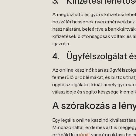
3. Kifizetési lehető
A megbízható és gyors kifizetési lehet
hozzáférhessenek nyereményeikhez. Rá
használatára, beleértve a bankkártyáka
kifizetések biztonságosak voltak, és á
igazolja.
4. Ügyfélszolgálat 
Az online kaszinókban az ügyfélszolg
felmerülő problémákat, és biztosíthat
ügyfélszolgálatot kínál, amely gyorsan
válaszideje és segítő készsége kiemelk
A szórakozás a lén
Egy legális online kaszinó kiválasztás
Mindazonáltal, érdemes azt is megjegyez
próbáld ki a
jógát
vagy épp iktass be eg