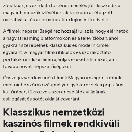
zónákban, és ez a fajta történetmesélés jól illeszkedik a
magyar filmnézők ízléséhez, akik inkább a rétegzett
narratívákat és az erős karakterfejlődést kedvelik.
A filmek népszerűségéhez hozzájárul az is, hogy elérhetők
a nagy streaming platformokon és a televízióban, ahol
gyakran szerepelnek klasszikus és modern címek
egyaránt. A magyar filmkritikusok és szórakoztató
portálok rendszeresen ajánlják ezeket a filmeket, ami
tovább növeli népszerűségüket.
Összegezve: a kaszinós filmek Magyarországon többek,
mint niche szórakozás; mélyen gyökereznek a populáris
kultúrában, tükrözve a szerencsejáték világának
csillogását és sötét oldalát egyaránt.
Klasszikus nemzetközi
kaszinós filmek rendkívüli