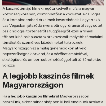
A kaszinótémájú filmek régóta kedvelt műfaj a magyar
közönség körében, köszönhetően a kockázat, a csillogás
és a komplex emberi érzelmek keverékének. Legyen szó
Las Vegasban játszódó nyers bűnügyi drámáról vagy sötét
pszichológiai történetről a függőségről, ezek a filmek
többet kínálnak puszta szórakozásnál: mélyebb társadalmi
témákat és személyes küzdelmeket tükröznek.
Magyarországon ez a műfaj generációkon átívelő
népszerűségnek örvend, és a nézőket ambícióval,
stratégiával és emberi sebezhetőséggel teli történetekbe
vonzza.
A legjobb kaszinós filmek
Magyarországon
Ha
a legjobb kaszinós filmekről
Magyarországon
beszélünk, akkor mindenképpen ki kell emelnünk azokat a