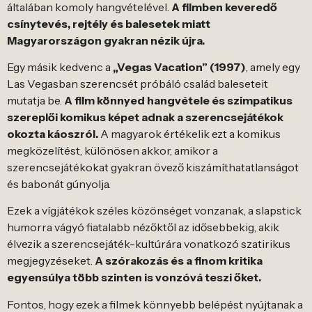
általában komoly hangvételével.
A filmben keveredő
csínytevés, rejtély és balesetek miatt
Magyarországon gyakran nézik újra.
Egy másik kedvenc a
„Vegas Vacation” (1997)
, amely egy
Las Vegasban szerencsét próbáló család baleseteit
mutatja be.
A film könnyed hangvétele és szimpatikus
szereplői komikus képet adnak a szerencsejátékok
okozta káoszról.
A magyarok értékelik ezt a komikus
megközelítést, különösen akkor, amikor a
szerencsejátékokat gyakran övező kiszámíthatatlanságot
és babonát gúnyolja.
Ezek a vígjátékok széles közönséget vonzanak, a slapstick
humorra vágyó fiatalabb nézőktől az idősebbekig, akik
élvezik a szerencsejáték-kultúrára vonatkozó szatirikus
megjegyzéseket.
A szórakozás és a finom kritika
egyensúlya több szinten is vonzóvá teszi őket.
Fontos, hogy ezek a filmek könnyebb belépést nyújtanak a