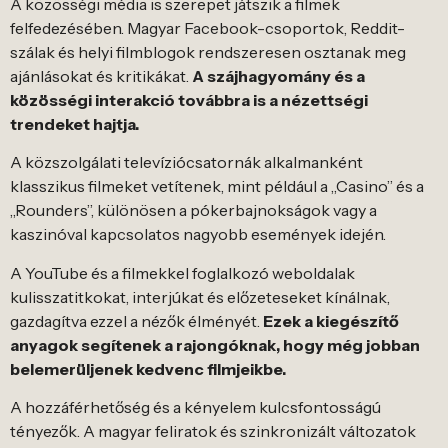
A közösségi média is szerepet játszik a filmek
felfedezésében. Magyar Facebook-csoportok, Reddit-
szálak és helyi filmblogok rendszeresen osztanak meg
ajánlásokat és kritikákat.
A szájhagyomány és a
közösségi interakció továbbra is a nézettségi
trendeket hajtja.
A közszolgálati televíziócsatornák alkalmanként
klasszikus filmeket vetítenek, mint például a „Casino” és a
„Rounders”, különösen a pókerbajnokságok vagy a
kaszinóval kapcsolatos nagyobb események idején.
A YouTube és a filmekkel foglalkozó weboldalak
kulisszatitkokat, interjúkat és előzeteseket kínálnak,
gazdagítva ezzel a nézők élményét.
Ezek a kiegészítő
anyagok segítenek a rajongóknak, hogy még jobban
belemerüljenek kedvenc filmjeikbe.
A hozzáférhetőség és a kényelem kulcsfontosságú
tényezők. A magyar feliratok és szinkronizált változatok