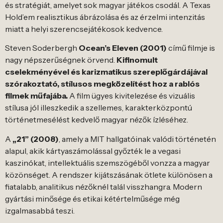
és stratégiát, amelyet sok magyar játékos csodál. A Texas
Hold’em realisztikus ábrázolása és az érzelmi intenzitás
miatt a helyi szerencsejátékosok kedvence.
Steven Soderbergh
Ocean’s Eleven (2001)
című filmje is
nagy népszerűségnek örvend.
Kifinomult
cselekményével és karizmatikus szereplőgárdájával
szórakoztató, stílusos megközelítést hoz a rablós
filmek műfajába.
A film ügyes kivitelezése és vizuális
stílusa jól illeszkedik a szellemes, karakterközpontú
történetmesélést kedvelő magyar nézők ízléséhez.
A
„21” (2008)
, amely a MIT hallgatóinak valódi történetén
alapul, akik kártyaszámolással győzték le a vegasi
kaszinókat, intellektuális szemszögéből vonzza a magyar
közönséget. A rendszer kijátszásának ötlete különösen a
fiatalabb, analitikus nézőknél talál visszhangra. Modern
gyártási minősége és etikai kétértelműsége még
izgalmasabbá teszi.