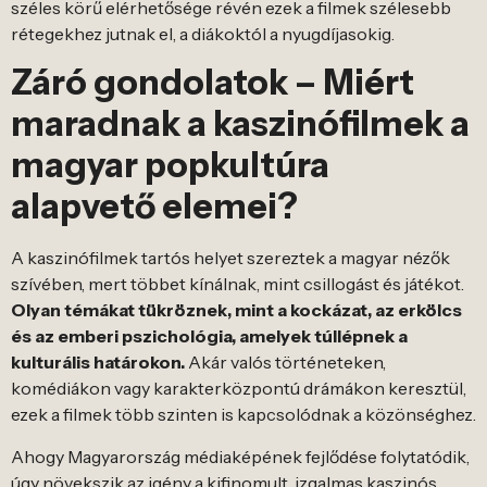
széles körű elérhetősége révén ezek a filmek szélesebb
rétegekhez jutnak el, a diákoktól a nyugdíjasokig.
Záró gondolatok – Miért
maradnak a kaszinófilmek a
magyar popkultúra
alapvető elemei?
A kaszinófilmek tartós helyet szereztek a magyar nézők
szívében, mert többet kínálnak, mint csillogást és játékot.
Olyan témákat tükröznek, mint a kockázat, az erkölcs
és az emberi pszichológia, amelyek túllépnek a
kulturális határokon.
Akár valós történeteken,
komédiákon vagy karakterközpontú drámákon keresztül,
ezek a filmek több szinten is kapcsolódnak a közönséghez.
Ahogy Magyarország médiaképének fejlődése folytatódik,
úgy növekszik az igény a kifinomult, izgalmas kaszinós