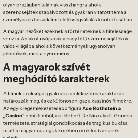
olyan országban találnak visszhangra, ahol a
szerencsejáték szabályozott és gyakran vitatott téma a
személyes és társadalmi felelősségvállalás kontextusában.
A magyar nézőket ezeknek a történeteknek a hitelessége
vonzza. Ablakot nyújtanak a nagy tétű szerencsejátékok
valós világába, ahol a következmények ugyanolyan
jelentősek, mint a nyeremény.
A magyarok szívét
meghódító karakterek
A filmek örökségét gyakran a emlékezetes karakterek
határozzák meg, és ez különösen igaz a kaszinós filmekre.
Az egyik legemlékezetesebb figura
Ace Rothstein a
„Casino”
című filmből, akit Robert De Niro alakít. Gondos
természete, stratégiai gondolkodása és tragikus bukása
miatt a magyar rajongók körében örök kedvencnek
számít.