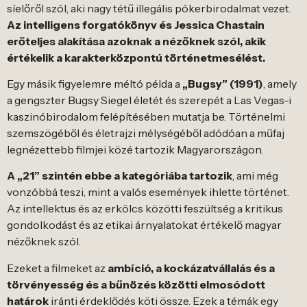
síelőről szól, aki nagy tétű illegális pókerbirodalmat vezet.
Az intelligens forgatókönyv és Jessica Chastain
erőteljes alakítása azoknak a nézőknek szól, akik
értékelik a karakterközpontú történetmesélést.
Egy másik figyelemre méltó példa a
„Bugsy” (1991)
, amely
a gengszter Bugsy Siegel életét és szerepét a Las Vegas-i
kaszinóbirodalom felépítésében mutatja be. Történelmi
szemszögéből és életrajzi mélységéből adódóan a műfaj
legnézettebb filmjei közé tartozik Magyarországon.
A „21” szintén ebbe a kategóriába tartozik
, ami még
vonzóbbá teszi, mint a valós események ihlette történet.
Az intellektus és az erkölcs közötti feszültség a kritikus
gondolkodást és az etikai árnyalatokat értékelő magyar
nézőknek szól.
Ezeket a filmeket az
ambíció, a kockázatvállalás és a
törvényesség és a bűnözés közötti elmosódott
határok
iránti érdeklődés köti össze. Ezek a témák egy