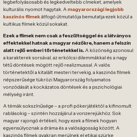
legbefolyásosabb és legkedveltebb címeket, amelyek
kulturális nyomot hagytak. A
magyarországi legjobb
kaszinós filmek
átfogó útmutatója bemutatja ezek közül a
kultikus filmek közül sokakat.
Ezek a filmek nem csak a feszültséggel és a látványos
effektekkel hatnak a magyar nézőkre, hanem a felszín
alatt rejlő emberi történetekkel is.
A közönség azonosul
a karakterek sorsával, az erkölcsi dilemmákkal és a nagy
tétű döntések mögött rejlő realizmussal. A valós
történetektől a kitalált mesteri tervekig, a kaszinós filmek
népszerűsége tükrözi Magyarország folyamatos
vonzódását a kockázatos döntések és a pszichológiai
mélység iránt.
A témák sokszínűsége – a profi pókerjátéktól a kifinomult
rablásokig – szintén hozzájárul a vonzerejükhöz. Sok
magyar rajongó értékeli, hogy ezek a filmek hogyan
egyensúlyoznak a dráma és a valóságosság között. A
kaszinós filmek gyakran merülnek el etikai szürke