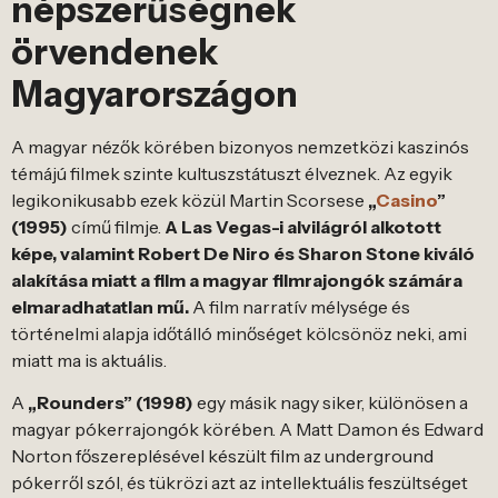
népszerűségnek
örvendenek
Magyarországon
A magyar nézők körében bizonyos nemzetközi kaszinós
témájú filmek szinte kultuszstátuszt élveznek. Az egyik
legikonikusabb ezek közül Martin Scorsese
„
Casino
”
(1995)
című filmje.
A Las Vegas-i alvilágról alkotott
képe, valamint Robert De Niro és Sharon Stone kiváló
alakítása miatt a film a magyar filmrajongók számára
elmaradhatatlan mű.
A film narratív mélysége és
történelmi alapja időtálló minőséget kölcsönöz neki, ami
miatt ma is aktuális.
A
„Rounders” (1998)
egy másik nagy siker, különösen a
magyar pókerrajongók körében. A Matt Damon és Edward
Norton főszereplésével készült film az underground
pókerről szól, és tükrözi azt az intellektuális feszültséget