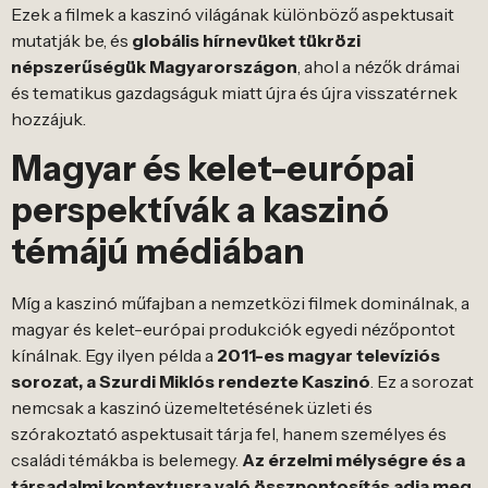
Ezek a filmek a kaszinó világának különböző aspektusait
mutatják be, és
globális hírnevüket tükrözi
népszerűségük Magyarországon
, ahol a nézők drámai
és tematikus gazdagságuk miatt újra és újra visszatérnek
hozzájuk.
Magyar és kelet-európai
perspektívák a kaszinó
témájú médiában
Míg a kaszinó műfajban a nemzetközi filmek dominálnak, a
magyar és kelet-európai produkciók egyedi nézőpontot
kínálnak. Egy ilyen példa a
2011-es magyar televíziós
sorozat, a Szurdi Miklós rendezte Kaszinó
. Ez a sorozat
nemcsak a kaszinó üzemeltetésének üzleti és
szórakoztató aspektusait tárja fel, hanem személyes és
családi témákba is belemegy.
Az érzelmi mélységre és a
társadalmi kontextusra való összpontosítás adja meg