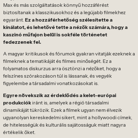
Max és más szolgáltatások könnyű hozzáférést
biztosítanak a klasszikusokhoz és a legújabb filmekhez
egyaránt.
Ez a hozzáférhetőség szélesítette a
kínálatot, és lehetővé tette a nézők számára, hogy a
kaszinó műfajon belül is sokféle történetet
fedezzenek fel.
A magyar kritikusok és fórumok gyakran vitatják ezeknek a
filmeknek a tematikáját és filmes minőségét. Ez a
folyamatos diskurzus arra ösztönzi a nézőket, hogy a
felszínes szórakozáson túl is lássanak, és vegyék
figyelembe a társadalmi vonatkozásokat is.
Egyre növekszik az érdeklődés a kelet-európai
produkciók
iránt is, amelyek a régió társadalmi
dinamikáját tükrözik. Ezek a filmek ugyan nem élvezik
ugyanolyan kereskedelmi sikert, mint a hollywoodi címek,
de hitelességük és kulturális sajátosságuk miatt nagyra
értékelik őket.