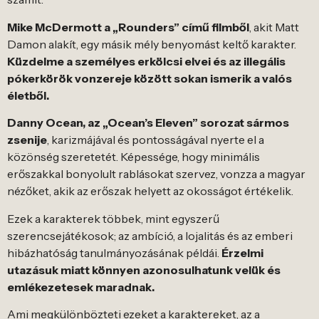
Mike McDermott a „Rounders” című filmből
, akit Matt
Damon alakít, egy másik mély benyomást keltő karakter.
Küzdelme a személyes erkölcsi elvei és az illegális
pókerkörök vonzereje között sokan ismerik a valós
életből.
Danny Ocean, az „Ocean’s Eleven” sorozat sármos
zsenije
, karizmájával és pontosságával nyerte el a
közönség szeretetét. Képessége, hogy minimális
erőszakkal bonyolult rablásokat szervez, vonzza a magyar
nézőket, akik az erőszak helyett az okosságot értékelik.
Ezek a karakterek többek, mint egyszerű
szerencsejátékosok; az ambíció, a lojalitás és az emberi
hibázhatóság tanulmányozásának példái.
Érzelmi
utazásuk miatt könnyen azonosulhatunk velük és
emlékezetesek maradnak.
Ami megkülönbözteti ezeket a karaktereket, az a