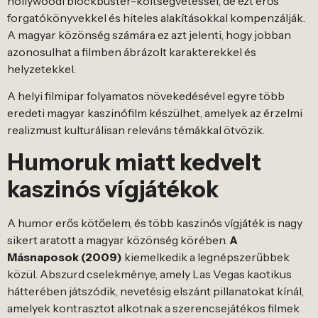
hollywoodi blockbuster-költségvetéssel, de ezt erős
forgatókönyvekkel és hiteles alakításokkal kompenzálják.
A magyar közönség számára ez azt jelenti, hogy jobban
azonosulhat a filmben ábrázolt karakterekkel és
helyzetekkel.
A helyi filmipar folyamatos növekedésével egyre több
eredeti magyar kaszinófilm készülhet, amelyek az érzelmi
realizmust kulturálisan releváns témákkal ötvözik.
Humoruk miatt kedvelt
kaszinós vígjátékok
A humor erős kötőelem, és több kaszinós vígjáték is nagy
sikert aratott a magyar közönség körében.
A
Másnaposok (2009)
kiemelkedik a legnépszerűbbek
közül. Abszurd cselekménye, amely Las Vegas kaotikus
hátterében játszódik, nevetésig elszánt pillanatokat kínál,
amelyek kontrasztot alkotnak a szerencsejátékos filmek