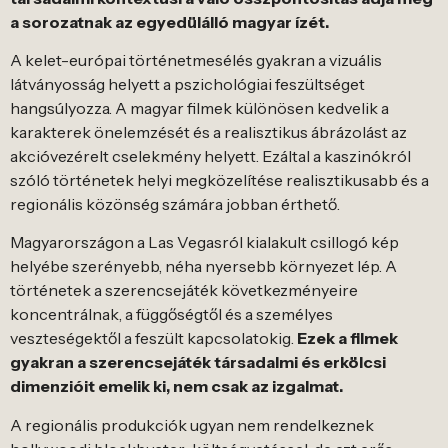
a sorozatnak az egyedülálló magyar ízét.
A kelet-európai történetmesélés gyakran a vizuális
látványosság helyett a pszichológiai feszültséget
hangsúlyozza. A magyar filmek különösen kedvelik a
karakterek önelemzését és a realisztikus ábrázolást az
akcióvezérelt cselekmény helyett. Ezáltal a kaszinókról
szóló történetek helyi megközelítése realisztikusabb és a
regionális közönség számára jobban érthető.
Magyarországon a Las Vegasról kialakult csillogó kép
helyébe szerényebb, néha nyersebb környezet lép. A
történetek a szerencsejáték következményeire
koncentrálnak, a függőségtől és a személyes
veszteségektől a feszült kapcsolatokig.
Ezek a filmek
gyakran a szerencsejáték társadalmi és erkölcsi
dimenzióit emelik ki, nem csak az izgalmat.
A regionális produkciók ugyan nem rendelkeznek