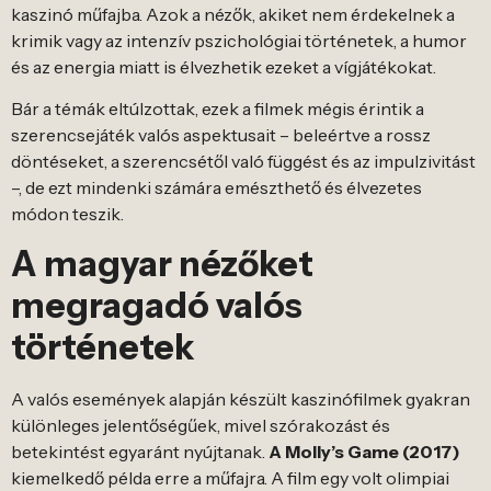
kaszinó műfajba. Azok a nézők, akiket nem érdekelnek a
krimik vagy az intenzív pszichológiai történetek, a humor
és az energia miatt is élvezhetik ezeket a vígjátékokat.
Bár a témák eltúlzottak, ezek a filmek mégis érintik a
szerencsejáték valós aspektusait – beleértve a rossz
döntéseket, a szerencsétől való függést és az impulzivitást
–, de ezt mindenki számára emészthető és élvezetes
módon teszik.
A magyar nézőket
megragadó valós
történetek
A valós események alapján készült kaszinófilmek gyakran
különleges jelentőségűek, mivel szórakozást és
betekintést egyaránt nyújtanak.
A Molly’s Game (2017)
kiemelkedő példa erre a műfajra. A film egy volt olimpiai