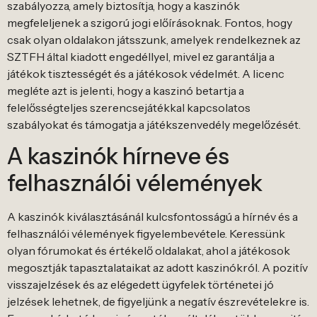
szabályozza, amely biztosítja, hogy a kaszinók
megfeleljenek a szigorú jogi előírásoknak. Fontos, hogy
csak olyan oldalakon játsszunk, amelyek rendelkeznek az
SZTFH által kiadott engedéllyel, mivel ez garantálja a
játékok tisztességét és a játékosok védelmét. A licenc
megléte azt is jelenti, hogy a kaszinó betartja a
felelősségteljes szerencsejátékkal kapcsolatos
szabályokat és támogatja a játékszenvedély megelőzését.
A kaszinók hírneve és
felhasználói vélemények
A kaszinók kiválasztásánál kulcsfontosságú a hírnév és a
felhasználói vélemények figyelembevétele. Keressünk
olyan fórumokat és értékelő oldalakat, ahol a játékosok
megosztják tapasztalataikat az adott kaszinókról. A pozitív
visszajelzések és az elégedett ügyfelek történetei jó
jelzések lehetnek, de figyeljünk a negatív észrevételekre is.