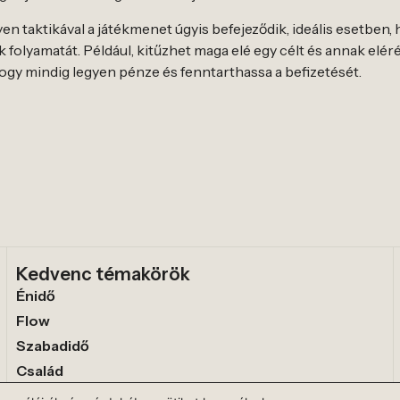
 taktikával a játékmenet úgyis befejeződik, ideális esetben, h
ék folyamatát. Például, kitűzhet maga elé egy célt és annak elér
, hogy mindig legyen pénze és fenntarthassa a befizetését.
Kedvenc témakörök
Énidő
Flow
Szabadidő
Család