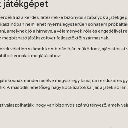
 játékgépet
érdekli az a kérdés, léteznek-e bizonyos szabályok a játékgép 
 a kaszinóban nem lehet nyerni, egyszerűen sohasem próbálták.
ni, amelynek jó a hírneve, a vélemények róla és engedéllyel ren
k megbízható játékszoftver fejlesztőktől származnak.
zerek véletlen számok kombinációján működnek, ajánlatos str
 áhított vonalak meglátásához:
a játékosnak minden esélye megvan egy kicsi, de rendszeres gy
ik. A második lehetőség nagy kockázatokkal jár, a játék során
zt válaszolhatják, hogy van bizonyos számú tényező, amely va