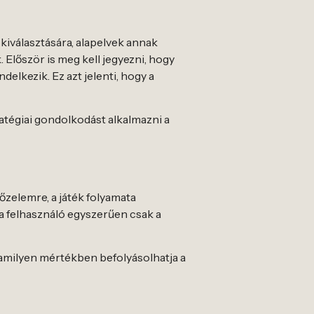
kiválasztására, alapelvek annak
 Először is meg kell jegyezni, hogy
delkezik. Ez azt jelenti, hogy a
atégiai gondolkodást alkalmazni a
őzelemre, a játék folyamata
 a felhasználó egyszerűen csak a
lamilyen mértékben befolyásolhatja a