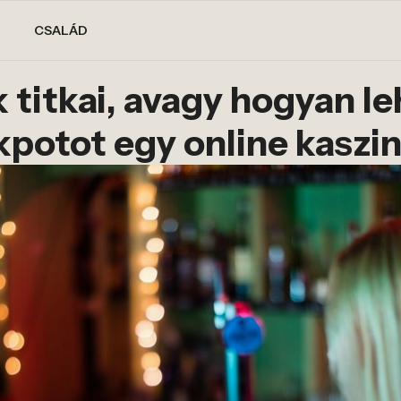
CSALÁD
k titkai, avagy hogyan 
ckpotot egy online kaszi