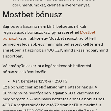
dokumentumokat, kiveheti a nyereményét.
Mostbet bónusz
Sajnos ez a kaszinó nem kínál befizetés nélküli
regisztrációs bónuszokat, így ha szeretnél
Mostbet
bónuszt
kapni, akkor egy Mostbet regisztrációt kell
tenned, és legalább egy minimális befizetést kell tenned,
ami ebben a kaszinóban 100 CZK, mind a kaszinóban, mind
a sportban.
Véleményünk szerint a legérdekesebb befizetési
bónuszok a következők:
Az 1. befizetés 125%-a + 250 FS
Ez a bónusz csak az első alkalommal játszóknak jár. A
Burning Wins nyerőgépen legalább 60 alkalommal kell
megpörgetnie. A minimális befizetés ehhez a bónuszhoz
400 £ a regisztrációt követő 72 órán belül. A maximális
nyeremény 3.500 CZK, az érvényesség pedig 7 nap. A