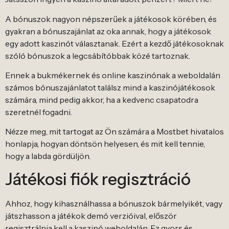
A bónuszok nagyon népszerűek a játékosok körében, és
gyakran a bónuszajánlat az oka annak, hogy a játékosok
egy adott kaszinót választanak. Ezért a kezdő játékosoknak
szóló bónuszok a legcsábítóbbak közé tartoznak.
Ennek a bukmékernek és online kaszinónak a weboldalán
számos bónuszajánlatot találsz mind a kaszinójátékosok
számára, mind pedig akkor, ha a kedvenc csapatodra
szeretnél fogadni.
Nézze meg, mit tartogat az Ön számára a Mostbet hivatalos
honlapja, hogyan döntsön helyesen, és mit kell tennie,
hogy a labda gördüljön.
Játékosi fiók regisztráció
Ahhoz, hogy kihasználhassa a bónuszok bármelyikét, vagy
játszhasson a játékok demó verzióival, először
regisztrálnia kell a kaszinó weboldalán. Ez gyors és