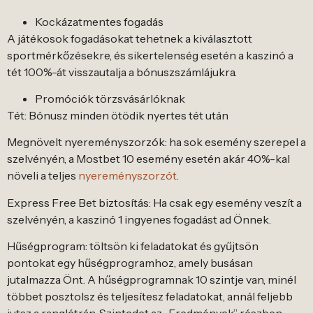
Kockázatmentes fogadás
A játékosok fogadásokat tehetnek a kiválasztott
sportmérkőzésekre, és sikertelenség esetén a kaszinó a
tét 100%-át visszautalja a bónuszszámlájukra.
Promóciók törzsvásárlóknak
Tét: Bónusz minden ötödik nyertes tét után
Megnövelt nyereményszorzók: ha sok esemény szerepel a
szelvényén, a Mostbet 10 esemény esetén akár 40%-kal
növeli a teljes
nyereményszorzót
.
Express Free Bet biztosítás: Ha csak egy esemény veszít a
szelvényén, a kaszinó 1 ingyenes fogadást ad Önnek.
Hűségprogram: töltsön ki feladatokat és gyűjtsön
pontokat egy hűségprogramhoz, amely busásan
jutalmazza Önt. A hűségprogramnak 10 szintje van, minél
többet posztolsz és teljesítesz feladatokat, annál feljebb