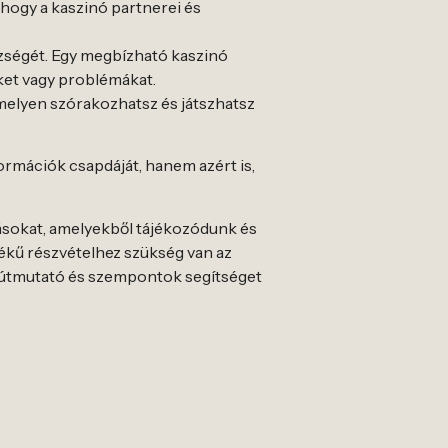
 hogy a kaszinó partnerei és
szségét. Egy megbízható kaszinó
eket vagy problémákat.
melyen szórakozhatsz és játszhatsz
ormációk csapdáját, hanem azért is,
rásokat, amelyekből tájékozódunk és
tékű részvételhez szükség van az
t útmutató és szempontok segítséget