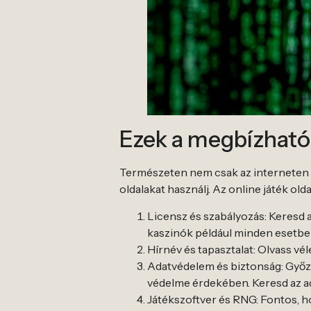
Ezek a megbízható 
Természeten nem csak az interneten me
oldalakat használj. Az online játék 
Licensz és szabályozás: Keresd a
kaszinók például minden esetben
Hírnév és tapasztalat: Olvass vé
Adatvédelem és biztonság: Győző
védelme érdekében. Keresd az ada
Játékszoftver és RNG: Fontos, h