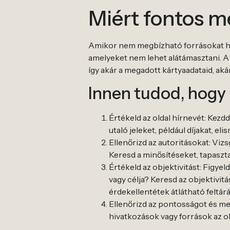
Miért fontos m
Amikor nem megbízható forrásokat hasz
amelyeket nem lehet alátámasztani. A 
így akár a megadott kártyaadataid, ak
Innen tudod, hogy 
Értékeld az oldal hírnevét: Kezd
utaló jeleket, például díjakat, e
Ellenőrizd az autoritásokat: Viz
Keresd a minősítéseket, tapaszta
Értékeld az objektivitást: Figyel
vagy célja? Keresd az objektivitá
érdekellentétek átlátható feltárá
Ellenőrizd az pontosságot és m
hivatkozások vagy források az 