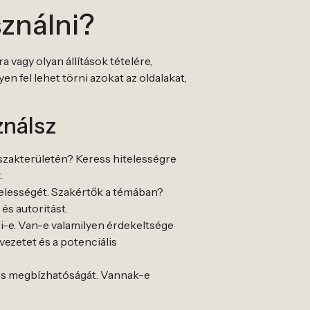
sználni?
vagy olyan állítások tételére,
 fel lehet törni azokat az oldalakat,
ználsz
a szakterületén? Keress hitelességre
.
itelességét. Szakértők a témában?
és autoritást.
zli-e. Van-e valamilyen érdekeltsége
vezetet és a potenciális
 és megbízhatóságát. Vannak-e