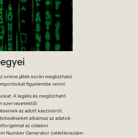
jegyei
az online játék során megbízható
zempontokat figyelembe venni:
sokat. A legális és megbízható
n szervezetektől.
éseinek az adott kaszinóról.
tézkedéseket alkalmaz az adatok
tforgalmat az oldalon.
andom Number Generator (véletlenszám-