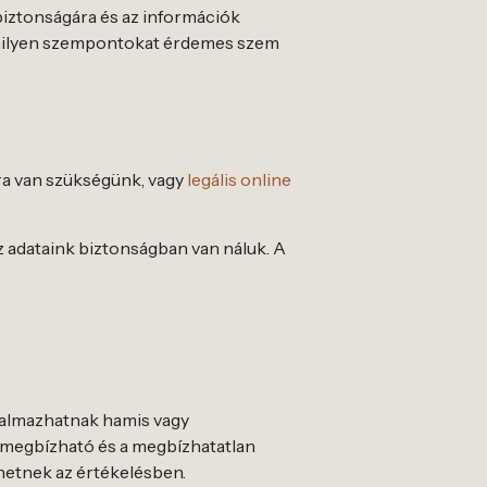
 biztonságára és az információk
s, milyen szempontokat érdemes szem
ra van szükségünk, vagy
legális online
z adataink biztonságban van náluk. A
rtalmazhatnak hamis vagy
a megbízható és a megbízhatatlan
hetnek az értékelésben.