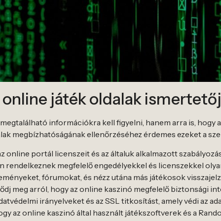
online játék oldalak ismertető
gtalálható információkra kell figyelni, hanem arra is, hogy 
oldalak megbízhatóságának ellenőrzéséhez érdemes ezeket a s
z online portál licenszeit és az általuk alkalmazott szabályozá
 rendelkeznek megfelelő engedélyekkel és licenszekkel olya
leményeket, fórumokat, és nézz utána más játékosok visszajelz
dj meg arról, hogy az online kaszinó megfelelő biztonsági in
tvédelmi irányelveket és az SSL titkosítást, amely védi az ada
ogy az online kaszinó által használt játékszoftverek és a R