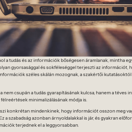
ahol a tudás és az információk bőségesen áramlanak, mintha eg
ág olyan gyorsasággal és sokféleséggel terjeszti az információ
információk széles skálán mozognak, a szakértői kutatásoktól
 nem csupán a tudás gyarapításának kulcsa, hanem a téves i
 félreértések minimalizálásának módja is.
 teszi konkrétan mindenkinek, hogy információt osszon meg va
 Ez a szabadság azonban árnyoldalakkal is jár, és gyakran előfor
ációk terjednek el a leggyorsabban.