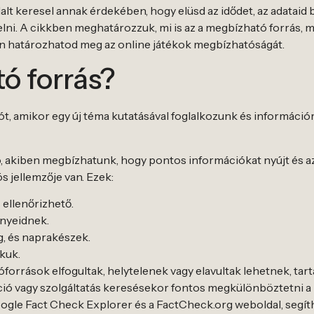
alt keresel annak érdekében, hogy elüsd az idődet, az adataid
yelni. A cikkben meghatározzuk, mi is az a megbízható forrá
gyan határozhatod meg az online játékok megbízhatóságát.
ó forrás?
, amikor egy új téma kutatásával foglalkozunk és információ
ó, akiben megbízhatunk, hogy pontos információkat nyújt és a
 jellemzője van. Ezek:
 ellenőrizhető.
ényeidnek.
g, és naprakészek.
kuk.
források elfogultak, helytelenek vagy elavultak lehetnek, ta
máció vagy szolgáltatás keresésekor fontos megkülönböztetni 
oogle Fact Check Explorer és a FactCheck.org weboldal, segít