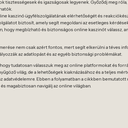
ékok tisztességesek és igazságosak legyenek. Győződj meg róla,
hatók.
online kaszinó ügyfélszolgálatának elérhetőségét és reakcióké
olgálatot biztosít, amely segít megoldani az esetleges kérdés
 hogy megbízható és biztonságos online kaszinót válassz, a
erése nem csak azért fontos, mert segít elkerülni a téves inf
ályozzák az adatlopást és az egyéb biztonsági problémákat.
 hogy tudatosan válasszuk meg az online platformokat és for
yűgöző világ, de a lehetőségek kiaknázásához és a teljes mér
 az adatvédelemre. Ebben a folyamatban a cikkben bemutatot
s magabiztosan navigálj az online világban.