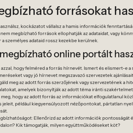
egbízható forrásokat ha
nálsz, kockázatot vállalsz a hamis információk fenntartására 
nem megbízható források ellophatják az adataidat, vagy könnyen
ár a személyes adataid rossz kezekbe kerülnek.
megbízható online portált has
d azzal, hogy felméred a forrás hírnevét. Ismert és elismert-e 
lismeréseket vagy jó hírnevet megszavazó szervezetek ajánlásait
sgáld meg az adott forrás szerzőjének vagy szervezetének a h
latokat, amelyek bizonyítják az adott téma iránti szakértelmet 
d meg, hogy az adott forrás az információkat elfogulatlanul kö
s jeleit, például kiegyensúlyozott nézőpontokat, pártatlan nyel
sát.
egbízhatóságot: Ellenőrizd az adott információk pontosságát
oldalon? Kik támogatják, milyen együttműködéseket köt?