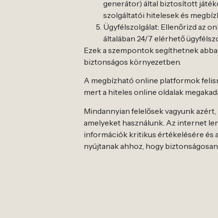
generátor) által biztosított ját
szolgáltatói hitelesek és megbíz
Ügyfélszolgálat: Ellenőrizd az 
általában 24/7 elérhető ügyfélsz
Ezek a szempontok segíthetnek abban,
biztonságos környezetben.
A megbízható online platformok felism
mert a hiteles online oldalak megakad
Mindannyian felelősek vagyunk azért,
amelyeket használunk. Az internet len
információk kritikus értékelésére és
nyújtanak ahhoz, hogy biztonságosan é