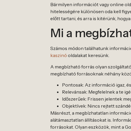
Bármilyen információt vagy online old
hitelességére különösen oda kell fig
előtt tartani, és arra is kitérünk, ho
Mi a megbízhat
Számos módon találhatunk információt
kaszinó
oldalakat keresünk.
A megbízható forrás olyan szolgáltat
megbízható forrásoknak néhány közös
Pontosak: Az információ igaz, és
Relevánsak: Megfelelnek a te ig
Időszerűek: Frissen jelentek me
Objektívek: Nincs rejtett szándé
Másrészt, a megbízhatatlan információ
alátámasztatlan állításokat is. Infor
forrásokat. Olyan eszközök, mint a G