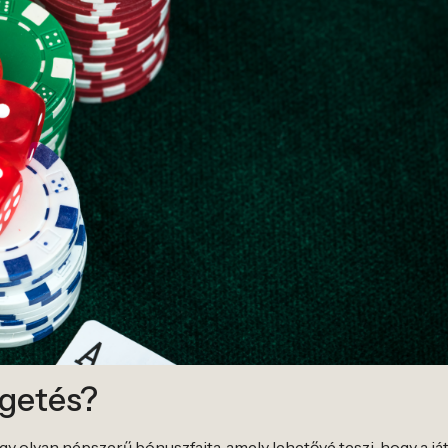
rgetés?
gy olyan népszerű bónuszfajta, amely lehetővé teszi, hogy a j