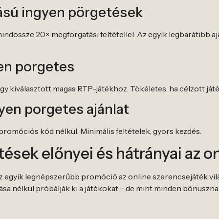
ású ingyen pörgetések
ndössze 20× megforgatási feltétellel. Az egyik legbarátibb aj
yen porgetes
 kiválasztott magas RTP-játékhoz. Tökéletes, ha célzott játé
yen porgetes ajánlat
promóciós kód nélkül. Minimális feltételek, gyors kezdés.
ések előnyei és hátrányai az o
az egyik legnépszerűbb promóció az online szerencsejáték vil
sa nélkül próbálják ki a játékokat – de mint minden bónuszna