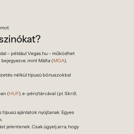
umot.
aszinókat?
dal – például Vegas.hu – működhet
 bejegyezve, mint Málta (
MGA
),
fizetés nélkül típusú bónuszokkal
ban (
HUF
), e-pénztárcával (pl. Skrill,
s típusú ajánlatok nyújtanak. Egyes
k.
ást jelentenek. Csak ügyelj arra, hogy