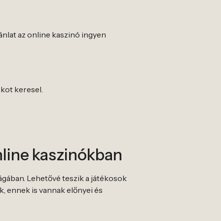
ánlat az online kaszinó ingyen
kot keresel.
nline kaszinókban
ágában. Lehetővé teszik a játékosok
k, ennek is vannak előnyei és