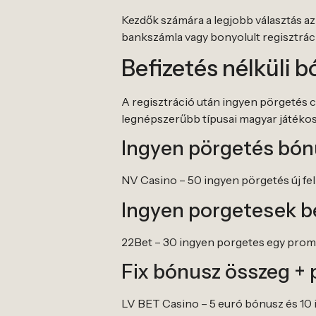
Kezdők számára a legjobb választás a
bankszámla vagy bonyolult regisztráció
Befizetés nélküli
A regisztráció után ingyen pörgetés c
legnépszerűbb típusai magyar játéko
Ingyen pörgetés bón
NV Casino – 50 ingyen pörgetés új fel
Ingyen porgetesek be
22Bet – 30 ingyen porgetes egy promóc
Fix bónusz összeg +
LV BET Casino – 5 euró bónusz és 10 