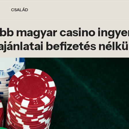
CSALÁD
obb magyar casino ingye
ajánlatai befizetés nélkü