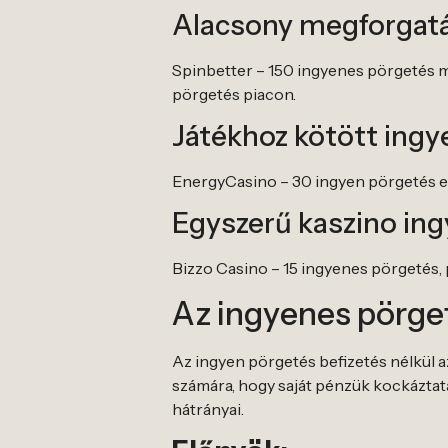
Alacsony megforgat
Spinbetter – 150 ingyenes pörgetés mi
pörgetés piacon.
Játékhoz kötött ing
EnergyCasino – 30 ingyen pörgetés egy
Egyszerű kaszino ing
Bizzo Casino – 15 ingyenes pörgetés, 
Az ingyenes pörget
Az ingyen pörgetés befizetés nélkül 
számára, hogy saját pénzük kockáztatá
hátrányai.