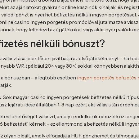
eket az ajánlatokat gyakran online kaszinók kínálják, és regis
valódi pénzt is nyerhet befizetés nélküli ingyen pörgetéssel. A
online casino ingyen pörgetés promócióval jutalmazza a vissza
nak, hogy felfedezd az új játékokat vagy akár nyerj valódi ös
izetés nélküli bónuszt?
választása jelentősen javíthatja az első játékélményt – ha tudod,
onyabb WR (például 20× vagy 30×) sokkal könnyebben alakíth
t a bónuszban – a legtöbb esetben
ingyen pörgetés befizetés 
atják.
et is. Sok magyar casino ingyen pörgetések befizetés nélkül t
 lejárati ideje általában 1–3 nap, ezért aktiválás után érdeme
etes lehetőségét válaszd, amely rendelkezik nemzetközi enged
ló befizetést” kérnek – ez ellentmond a befizetés nélküli ing
sz olyan oldalt, amely elfogadja a HUF pénznemet és támogatja 