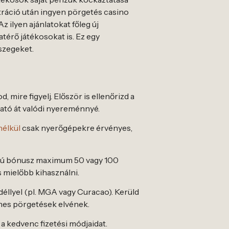
ztráció után ingyen pörgetés casino
z ilyen ajánlatokat főleg új
térő játékosokat is. Ez egy
szegeket.
 mire figyelj. Először is ellenőrizd a
ató át valódi nyereménnyé.
nélkül
csak nyerőgépekre érvényes,
ípusú bónusz maximum 50 vagy 100
s mielőbb kihasználni.
éllyel (pl. MGA vagy Curacao). Kerüld
yenes pörgetések elvének.
a kedvenc fizetési módjaidat.