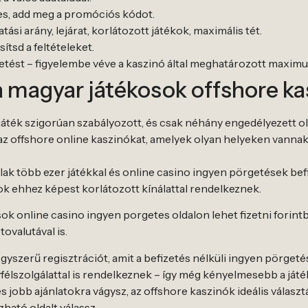
es, add meg a promóciós kódot.
tási arány, lejárat, korlátozott játékok, maximális tét.
ítsd a feltételeket.
zetést – figyelembe véve a kaszinó által meghatározott maxim
a magyar játékosok offshore k
ték szigorúan szabályozott, és csak néhány engedélyezett ol
a az offshore online kaszinókat, amelyek olyan helyeken vannak
dalak több ezer játékkal és online casino ingyen pörgetések be
mok ehhez képest korlátozott kínálattal rendelkeznek.
sok online casino ingyen porgetes oldalon lehet fizetni forint
tovalutával is.
gyszerű regisztrációt, amit a befizetés nélküli ingyen pörgeté
yfélszolgálattal is rendelkeznek – így még kényelmesebb a játé
s jobb ajánlatokra vágysz, az offshore kaszinók ideális választ
ható oldalt válassz.