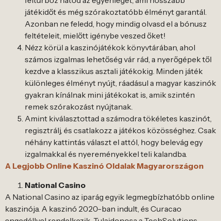
felturbóz hatod az egyenleget, ami hosszabb
játékidőt és még szórakoztatóbb élményt garantál.
Azonban ne feledd, hogy mindig olvasd el a bónusz
feltételeit, mielőtt igénybe veszed őket!
Nézz körül a kaszinójátékok könyvtárában, ahol
számos izgalmas lehetőség vár rád, a nyerőgépek től
kezdve a klasszikus asztali játékokig. Minden játék
különleges élményt nyújt, ráadásul a magyar kaszinók
gyakran kínálnak mini játékokat is, amik szintén
remek szórakozást nyújtanak.
Amint kiválasztottad a számodra tökéletes kaszinót,
regisztrálj, és csatlakozz a játékos közösséghez. Csak
néhány kattintás választ el attól, hogy belevág egy
izgalmakkal és nyereményekkel teli kalandba.
A Legjobb Online Kaszinó Oldalak Magyarországon
National Casino
A National Casino az iparág egyik legmegbízhatóbb online
kaszinója. A kaszinó 2020-ban indult, és Curacao
engedéllyel rendelkezik. Tulajdonosa a TechSolutions