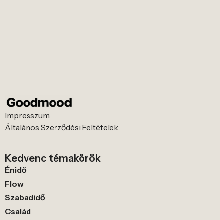
Impresszum
Általános Szerződési Feltételek
Kedvenc témakörök
Énidő
Flow
Szabadidő
Család