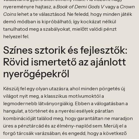
nyereményre hajtasz, a
Book of Demi Gods V
vagy a
Crown
Coins
lehet a te választásod. Ne feledd, hogy minden játék
demó módban is kipróbálható, így kockázat nélkül
tanulhatod meg a szabályokat, mielőtt valódi pénzt
helyezel fel.
Színes sztorik és fejlesztők:
Rövid ismertető az ajánlott
nyerőgépekről
Készülj fel egy olyan utazásra, ahol minden pörgetés új
világot nyit meg, a klasszikus motívumoktól a
legmodernebb látványorgiákig. Ebben a válogatásban a
hangulat, a történet és a nyerési esélyek páratlan
kombinációját találod meg, hogy garantáltan ne maradjon
üres a pénztárcád és az élmény-naplód sem. Merülj el a
forgó tárcsák varázsában, és engedd, hogy a következő