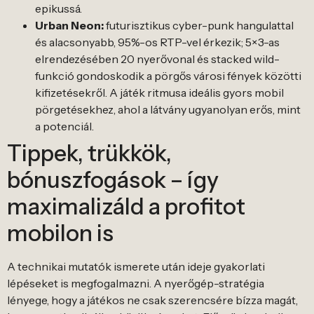
epikussá.
Urban Neon:
futurisztikus cyber-punk hangulattal
és alacsonyabb, 95%-os RTP-vel érkezik; 5×3-as
elrendezésében 20 nyerővonal és stacked wild-
funkció gondoskodik a pörgős városi fények közötti
kifizetésekről. A játék ritmusa ideális gyors mobil
pörgetésekhez, ahol a látvány ugyanolyan erős, mint
a potenciál.
Tippek, trükkök,
bónuszfogások – így
maximalizáld a profitot
mobilon is
A technikai mutatók ismerete után ideje gyakorlati
lépéseket is megfogalmazni. A nyerőgép-stratégia
lényege, hogy a játékos ne csak szerencsére bízza magát,