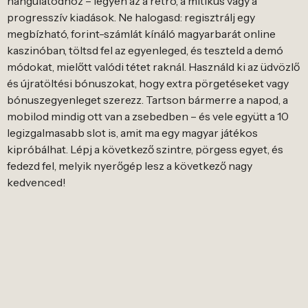
hangulatodhoz – legyen az a retró, a mitikus vagy a
progresszív kiadások. Ne halogasd: regisztrálj egy
megbízható, forint-számlát kínáló magyarbarát online
kaszinóban, töltsd fel az egyenleged, és teszteld a demó
módokat, mielőtt valódi tétet raknál. Használd ki az üdvözlő
és újratöltési bónuszokat, hogy extra pörgetéseket vagy
bónuszegyenleget szerezz. Tartson bármerre a napod, a
mobilod mindig ott van a zsebedben – és vele együtt a 10
legizgalmasabb slot is, amit ma egy magyar játékos
kipróbálhat. Lépj a következő szintre, pörgess egyet, és
fedezd fel, melyik nyerőgép lesz a következő nagy
kedvenced!