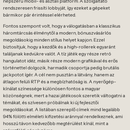
népszerű mobil- és asztali platform. A szolgáltató
rendszeresen frissíti lobbyját, így ezeket a gépeket
bármikor pár érintéssel elérheted.
Fontos szempont volt, hogy a válogatásban a klasszikus
háromtárcsás élménytől a modern, bónuszvásárlós
megoldásokig minden stílus helyet kapjon. Ezzel
biztosítjuk, hogy a kezdők és a high-rollerek egyaránt
találjanak kedvükre valót. A tíz játék egy része retró
hangulatot idéz, másik része modern grafikával és erős
történettel dolgozik, harmadik csoportja pedig brutális
jackpotot ígér. A cél nem pusztán a látvány, hanem az
átlagon felüli RTP és a megbízhatóság is. A nyerőgép-
kínálat színessége különösen fontos a magyar
közönségnek, mert a hazai játékosok szeretik váltogatni a
témákat, és szívesen próbálnak ki új fejlesztői
megoldásokat. A listában szereplő címek mind legalább
94% fölötti elméleti kifizetési aránnyal rendelkeznek, ami
hosszú távon kedvezőbb megtérülést kínál, mint a