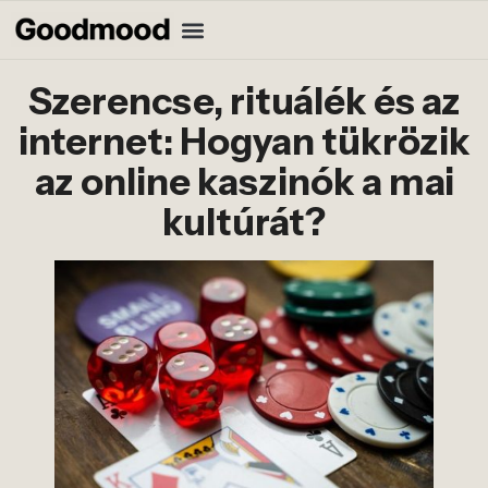
Szerencse, rituálék és az
internet: Hogyan tükrözik
az online kaszinók a mai
kultúrát?