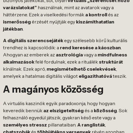
bizonyos játékokat, sőt, olyan
virtuális „szerencsét hozó
varázslatokat”
használnak, mint az avatarok vagy a
háttérzene. Ezek a viselkedési formák
a kontroll
és az
ismerősség
érzését nyújtják egy
kiszámíthatatlan
játékban
.
A digitális szerencsejáték
egy szélesebb körű kulturális
trendhez is kapcsolódik: a
rend keresése a káoszban
.
Ahogyan az emberek az
asztrológia
vagy a
mindfulness
alkalmazások
felé fordulnak, ezek a rituálék
struktúrát
kínálnak. Ezek apró,
megismételhető cselekvések
,
amelyek a hatalmas digitális világot
eligazíthatóvá
teszik.
A magányos közösség
A virtuális kaszinók egyik paradoxonja, hogy hogyan
keveredik bennük
az elszigeteltség
és a
közösség
. Sok
felhasználó egyedül játszik, gyakran késő este vagy a
személyes stressz
pillanataiban.
A ranglisták
,
chatszobák
és
többjátékos versenyek
révén azonban