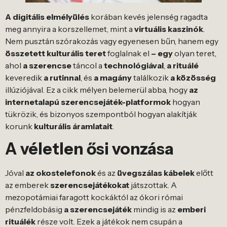
A digitális elmélyülés
korában kevés jelenség ragadta
meg annyira a korszellemet, mint a
virtuális kaszinók
.
Nem pusztán szórakozás vagy egyenesen bűn, hanem egy
összetett kulturális teret
foglalnak el
– egy
olyan teret,
ahol
a szerencse
táncol a
technológiával
,
a rituálé
keveredik
a rutinnal
, és
a magány
találkozik
a közösség
illúziójával. Ez a cikk mélyen belemerül abba, hogy
az
internetalapú szerencsejáték-platformok
hogyan
tükrözik, és bizonyos szempontból hogyan alakítják
korunk
kulturális áramlatait
.
A véletlen ősi vonzása
Jóval
az okostelefonok
és az
üvegszálas kábelek
előtt
az emberek
szerencsejátékokat
játszottak. A
mezopotámiai faragott kockáktól az ókori római
pénzfeldobásig
a szerencsejáték
mindig is az
emberi
rituálék
része volt. Ezek a játékok nem csupán a