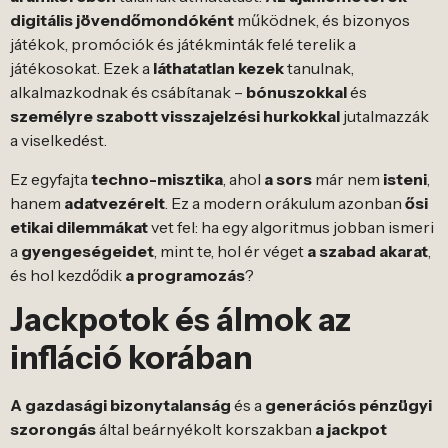
digitális jövendőmondóként
működnek, és bizonyos
játékok, promóciók és játékminták felé terelik a
játékosokat. Ezek a
láthatatlan kezek
tanulnak,
alkalmazkodnak és csábítanak –
bónuszokkal
és
személyre szabott visszajelzési hurkokkal
jutalmazzák
a viselkedést.
Ez egyfajta
techno-misztika
, ahol
a sors
már nem
isteni
,
hanem
adatvezérelt
. Ez a modern orákulum azonban
ősi
etikai dilemmákat
vet fel: ha egy algoritmus jobban ismeri
a
gyengeségeidet
, mint te, hol ér véget
a szabad akarat
,
és hol kezdődik
a programozás
?
Jackpotok és álmok az
infláció korában
A gazdasági bizonytalanság
és a
generációs pénzügyi
szorongás
által beárnyékolt korszakban
a jackpot