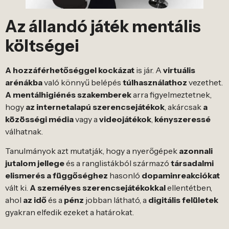
Az állandó játék mentális
költségei
A hozzáférhetőséggel kockázat
is jár. A
virtuális
arénákba
való könnyű belépés
túlhasználathoz
vezethet.
A mentálhigiénés szakemberek
arra figyelmeztetnek,
hogy
az internetalapú szerencsejátékok
, akárcsak
a
közösségi média
vagy a
videojátékok
,
kényszeressé
válhatnak.
Tanulmányok azt mutatják, hogy a nyerőgépek
azonnali
jutalom jellege
és a ranglistákból származó
társadalmi
elismerés a függőséghez
hasonló
dopaminreakciókat
vált ki.
A személyes szerencsejátékokkal
ellentétben,
ahol
az idő
és a
pénz
jobban látható, a
digitális felületek
gyakran elfedik ezeket a határokat.