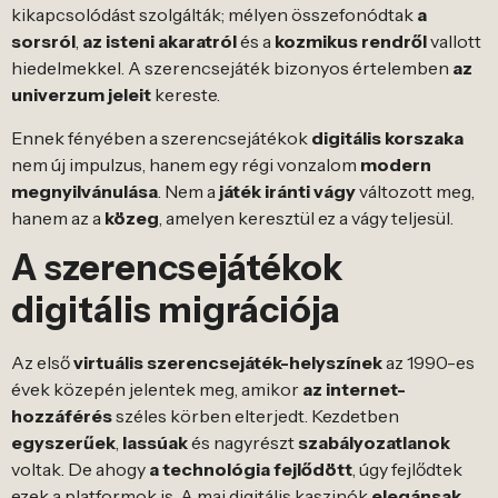
kikapcsolódást szolgálták; mélyen összefonódtak
a
sorsról
,
az isteni akaratról
és a
kozmikus rendről
vallott
hiedelmekkel. A szerencsejáték bizonyos értelemben
az
univerzum jeleit
kereste.
Ennek fényében a szerencsejátékok
digitális korszaka
nem új impulzus, hanem egy régi vonzalom
modern
megnyilvánulása
. Nem a
játék iránti vágy
változott meg,
hanem az a
közeg
, amelyen keresztül ez a vágy teljesül.
A szerencsejátékok
digitális migrációja
Az első
virtuális szerencsejáték-helyszínek
az 1990-es
évek közepén jelentek meg, amikor
az internet-
hozzáférés
széles körben elterjedt. Kezdetben
egyszerűek
,
lassúak
és nagyrészt
szabályozatlanok
voltak. De ahogy
a technológia fejlődött
, úgy fejlődtek
ezek a platformok is. A mai digitális kaszinók
elegánsak
,