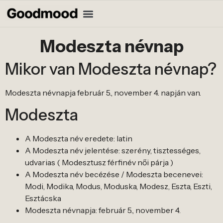
Modeszta névnap
Mikor van Modeszta névnap?
Modeszta névnapja február 5., november 4. napján van.
Modeszta
A Modeszta név eredete: latin
A Modeszta név jelentése: szerény, tisztességes,
udvarias ( Modesztusz férfinév női párja )
A Modeszta név becézése / Modeszta becenevei:
Modi, Modika, Modus, Moduska, Modesz, Eszta, Eszti,
Esztácska
Modeszta névnapja: február 5., november 4.