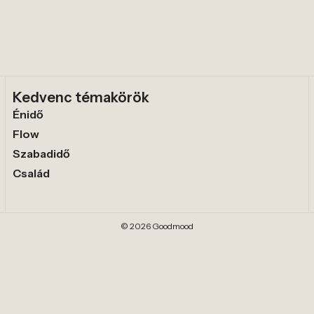
Kedvenc témakörök
Énidő
Flow
Szabadidő
Család
© 2026 Goodmood