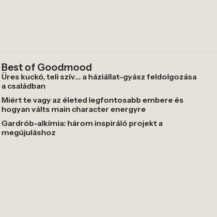
Best of Goodmood
Üres kuckó, teli szív… a háziállat-gyász feldolgozása
a családban
Miért te vagy az életed legfontosabb embere és
hogyan válts main character energyre
Gardrób-alkímia: három inspiráló projekt a
megújuláshoz