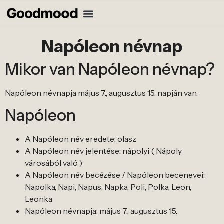
Napóleon névnap
Mikor van Napóleon névnap?
Napóleon névnapja május 7., augusztus 15. napján van.
Napóleon
A Napóleon név eredete: olasz
A Napóleon név jelentése: nápolyi ( Nápoly
városából való )
A Napóleon név becézése / Napóleon becenevei:
Napolka, Napi, Napus, Napka, Poli, Polka, Leon,
Leonka
Napóleon névnapja: május 7., augusztus 15.