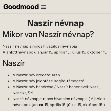
Naszír névnap
Mikor van Naszír névnap?
Naszír névnapja nincs hivatalos névnapja.
Ajánlottnévnapok január 15., április 15., július 15., október 15.
Naszír
A Naszír név eredete: arab
A Naszír név jelentése: segítő, támogató
A Naszír név becézése / Naszír becenevei: Naszi,
Naszika, Szi
Naszír névnapja: nincs hivatalos névnapja ( Ajánlott
névnapok: január 15., április 15., július 15., október 15. )