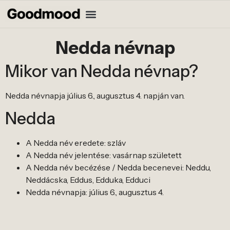
Nedda névnap
Mikor van Nedda névnap?
Nedda névnapja július 6., augusztus 4. napján van.
Nedda
A Nedda név eredete: szláv
A Nedda név jelentése: vasárnap született
A Nedda név becézése / Nedda becenevei: Neddu,
Neddácska, Eddus, Edduka, Edduci
Nedda névnapja: július 6., augusztus 4.