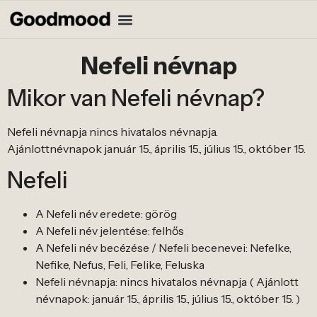
Nefeli névnap
Mikor van Nefeli névnap?
Nefeli névnapja nincs hivatalos névnapja.
Ajánlottnévnapok január 15., április 15., július 15., október 15.
Nefeli
A Nefeli név eredete: görög
A Nefeli név jelentése: felhős
A Nefeli név becézése / Nefeli becenevei: Nefelke,
Nefike, Nefus, Feli, Felike, Feluska
Nefeli névnapja: nincs hivatalos névnapja ( Ajánlott
névnapok: január 15., április 15., július 15., október 15. )