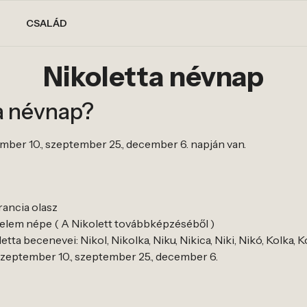
CSALÁD
Nikoletta névnap
a névnap?
ember 10., szeptember 25., december 6. napján van.
rancia olasz
őzelem népe ( A Nikolett továbbképzéséből )
ta becenevei: Nikol, Nikolka, Niku, Nikica, Niki, Nikó, Kolka, Kol
 szeptember 10., szeptember 25., december 6.