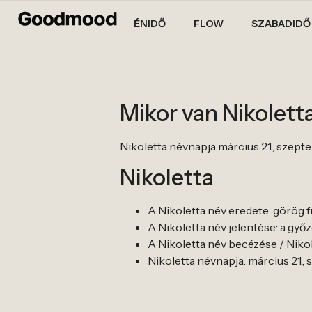
ÉNIDŐ
FLOW
SZABADIDŐ
Mikor van Nikolett
Nikoletta névnapja március 21., szept
Nikoletta
A Nikoletta név eredete: görög f
A Nikoletta név jelentése: a gy
A Nikoletta név becézése / Nikolet
Nikoletta névnapja: március 21.,