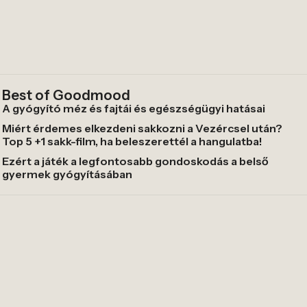
Best of Goodmood
A gyógyító méz és fajtái és egészségügyi hatásai
Miért érdemes elkezdeni sakkozni a Vezércsel után?
Top 5 +1 sakk-film, ha beleszerettél a hangulatba!
Ezért a játék a legfontosabb gondoskodás a belső
gyermek gyógyításában