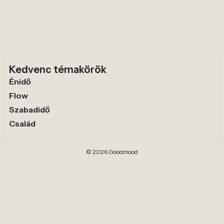
Kedvenc témakörök
Énidő
Flow
Szabadidő
Család
© 2026 Goodmood