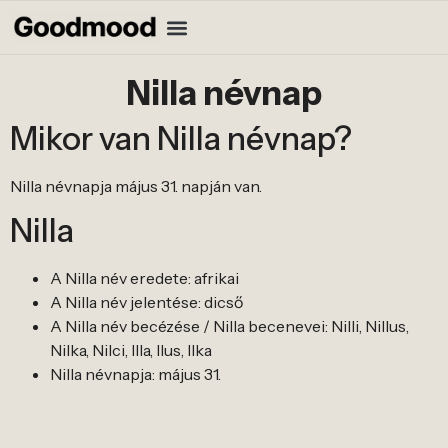
Nilla névnap
Mikor van Nilla névnap?
Nilla névnapja május 31. napján van.
Nilla
A Nilla név eredete: afrikai
A Nilla név jelentése: dicső
A Nilla név becézése / Nilla becenevei: Nilli, Nillus,
Nilka, Nilci, Illa, Ilus, Ilka
Nilla névnapja: május 31.