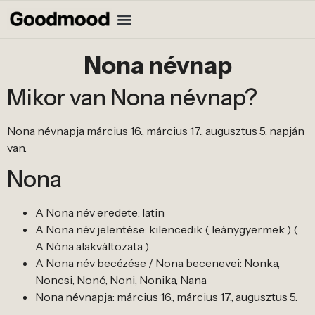
Nona névnap
Mikor van Nona névnap?
Nona névnapja március 16., március 17., augusztus 5. napján
van.
Nona
A Nona név eredete: latin
A Nona név jelentése: kilencedik ( leánygyermek ) (
A Nóna alakváltozata )
A Nona név becézése / Nona becenevei: Nonka,
Noncsi, Nonó, Noni, Nonika, Nana
Nona névnapja: március 16., március 17., augusztus 5.