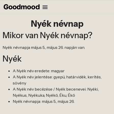
Nyék névnap
Mikor van Nyék névnap?
Nyék névnapja május 5., május 26. napján van.
Nyék
A Nyék név eredete: magyar
A Nyék név jelentése: gyepü, határvidék, kerítés,
sövény
A Nyék név becézése / Nyék becenevei: Nyéki,
Nyékus, Nyékuka, Nyékó, Éku, Ékó
Nyék névnapja: május 5., május 26.