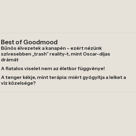
Best of Goodmood
Bűnös élvezetek a kanapén – ezért nézünk
szívesebben „trash” reality-t, mint Oscar-díjas
drámát
A fiatalos viselet nem az életkor függvénye!
A tenger kékje, mint terápia: miért gyógyítja a lelket a
víz közelsége?