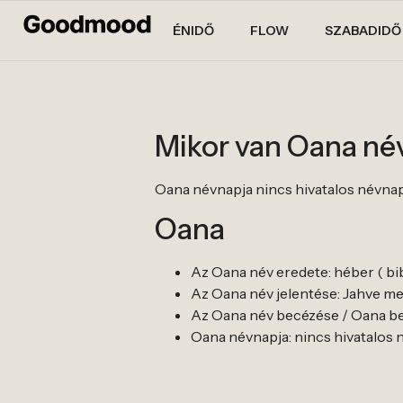
ÉNIDŐ
FLOW
SZABADIDŐ
Mikor van Oana né
Oana névnapja nincs hivatalos névnapja. 
Oana
Az Oana név eredete: héber ( bibl
Az Oana név jelentése: Jahve me
Az Oana név becézése / Oana be
Oana névnapja: nincs hivatalos névn