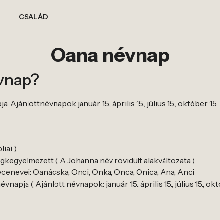
CSALÁD
Oana névnap
vnap?
Ajánlottnévnapok január 15., április 15., július 15., október 15.
iai )
gkegyelmezett ( A Johanna név rövidült alakváltozata )
cenevei: Oanácska, Onci, Onka, Onca, Onica, Ana, Anci
apja ( Ajánlott névnapok: január 15., április 15., július 15., okt