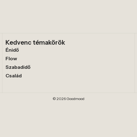
Kedvenc témakörök
Énidő
Flow
Szabadidő
Család
© 2026 Goodmood