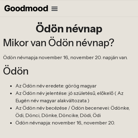
Ödön névnap
Mikor van Ödön névnap?
Ödön névnapja november 16., november 20. napján van.
Ödön
Az Ödön név eredete: görög magyar
Az Ödön név jelentése: jó születésű, előkelő ( Az
Eugén név magyar alakváltozata )
Az Ödön név becézése / Ödön becenevei: Ödönke,
Ödi, Dönci, Dönke, Döncike, Dödi, Ödi
Ödön névnapja: november 16., november 20.