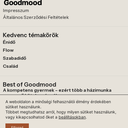
Impresszum
Általános Szerződési Feltételek
Kedvenc témakörök
Énidő
Flow
Szabadidő
Család
Best of Goodmood
A kompetens gyermek – ezért több a házimunka
egyszerű kötelességnél
A weboldalon a minőségi felhasználói élmény érdekében
Segíthet idősödő kutyámnak a CBD?
sütiket használunk.
A szabadság négy kis keréken keréken: miért vágj bele
Többet megtudhatsz arról, hogy milyen sütiket használunk,
a gördeszkázásba 30 felett is?
vagy kikapcsolhatod őket a
beállításokban
.
Elfogad