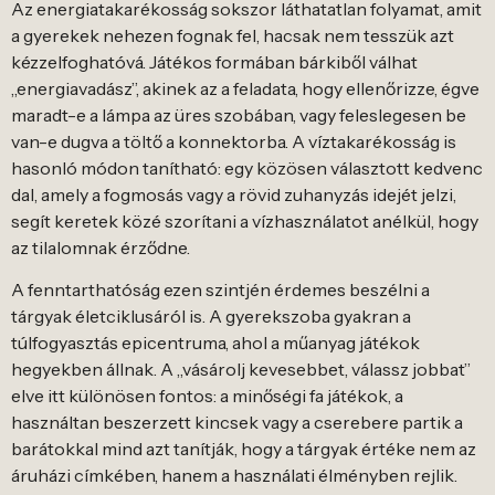
Az energiatakarékosság sokszor láthatatlan folyamat, amit
a gyerekek nehezen fognak fel, hacsak nem tesszük azt
kézzelfoghatóvá. Játékos formában bárkiből válhat
„energiavadász”, akinek az a feladata, hogy ellenőrizze, égve
maradt-e a lámpa az üres szobában, vagy feleslegesen be
van-e dugva a töltő a konnektorba. A víztakarékosság is
hasonló módon tanítható: egy közösen választott kedvenc
dal, amely a fogmosás vagy a rövid zuhanyzás idejét jelzi,
segít keretek közé szorítani a vízhasználatot anélkül, hogy
az tilalomnak érződne.
A fenntarthatóság ezen szintjén érdemes beszélni a
tárgyak életciklusáról is. A gyerekszoba gyakran a
túlfogyasztás epicentruma, ahol a műanyag játékok
hegyekben állnak. A „vásárolj kevesebbet, válassz jobbat”
elve itt különösen fontos: a minőségi fa játékok, a
használtan beszerzett kincsek vagy a cserebere partik a
barátokkal mind azt tanítják, hogy a tárgyak értéke nem az
áruházi címkében, hanem a használati élményben rejlik.