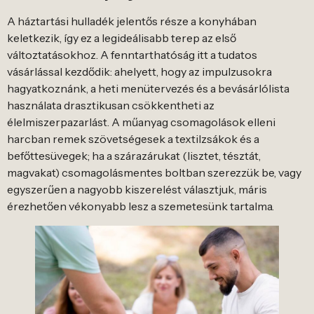
A háztartási hulladék jelentős része a konyhában
keletkezik, így ez a legideálisabb terep az első
változtatásokhoz. A fenntarthatóság itt a tudatos
vásárlással kezdődik: ahelyett, hogy az impulzusokra
hagyatkoznánk, a heti menütervezés és a bevásárlólista
használata drasztikusan csökkentheti az
élelmiszerpazarlást. A műanyag csomagolások elleni
harcban remek szövetségesek a textilzsákok és a
befőttesüvegek; ha a szárazárukat (lisztet, tésztát,
magvakat) csomagolásmentes boltban szerezzük be, vagy
egyszerűen a nagyobb kiszerelést választjuk, máris
érezhetően vékonyabb lesz a szemetesünk tartalma.