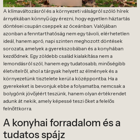
A klímaváltozásról és a környezeti válságról szóló hírek
árnyékában könnyű úgy érezni, hogy egyetlen háztartás
döntései csupán cseppek az óceánban. Valójában
azonban a fenntarthatóság nem egy távoli, elérhetetlen
ideál, hanem apró, napi szinten meghozott döntések
sorozata, amelyek a gyerekszobában és a konyhában
kezdődnek. Egy zöldebb család kialakítása nem a
lemondásról szól, hanem egy tudatosabb, minőségibb
életvitelről, ahol a tárgyak helyett az élmények és a
környezetünk tisztelete kerül a középpontba. Ha a
gyerekeket is bevonjuk ebbe a folyamatba, nemcsak a
bolygónk jövőjéért teszünk, hanem olyan értékrendet
adunk át nekik, amely képessé teszi őket a felelős
felnőttkorra.
A konyhai forradalom és a
tudatos spájz