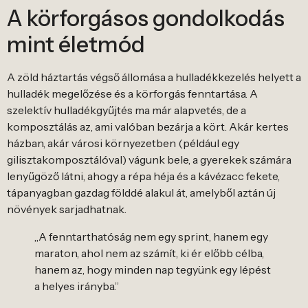
A körforgásos gondolkodás
mint életmód
A zöld háztartás végső állomása a hulladékkezelés helyett a
hulladék megelőzése és a körforgás fenntartása. A
szelektív hulladékgyűjtés ma már alapvetés, de a
komposztálás az, ami valóban bezárja a kört. Akár kertes
házban, akár városi környezetben (például egy
gilisztakomposztálóval) vágunk bele, a gyerekek számára
lenyűgöző látni, ahogy a répa héja és a kávézacc fekete,
tápanyagban gazdag földdé alakul át, amelyből aztán új
növények sarjadhatnak.
„A fenntarthatóság nem egy sprint, hanem egy
maraton, ahol nem az számít, ki ér előbb célba,
hanem az, hogy minden nap tegyünk egy lépést
a helyes irányba.”