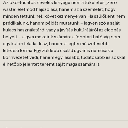
Az öko-tudatos nevelés lényege nem a tökéletes „zero
waste” életmód hajszolása, hanem az a szemlélet, hogy
minden tettünknek következménye van. Ha szülőként nem
prédikálunk, hanem példát mutatunk – legyen szó a saját
kulacs használatáról vagy a javítás kultúrájáról az eldobás
helyett –, a gyermekeink számára a fenntarthatóság nem
egy külön feladat lesz, hanem a legtermészetesebb
létezési forma. Egy zöldebb család ugyanis nemcsak a
környezetét védi, hanem egy lassabb, tudatosabb és sokkal
élhetőbb jelentet teremt saját maga számára is.