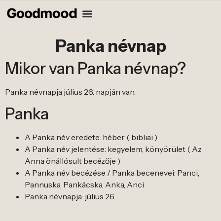
Panka névnap
Mikor van Panka névnap?
Panka névnapja július 26. napján van.
Panka
A Panka név eredete: héber ( bibliai )
A Panka név jelentése: kegyelem, könyörület ( Az
Anna önállósult becézője )
A Panka név becézése / Panka becenevei: Panci,
Pannuska, Pankácska, Anka, Anci
Panka névnapja: július 26.