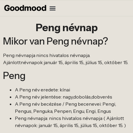
Peng névnap
Mikor van Peng névnap?
Peng névnapja nincs hivatalos névnapja.
Ajánlottnévnapok január 15., április 15., július 15., október 15.
Peng
A Peng név eredete: kínai
A Peng név jelentése: nagy,dobolás,dobverés
A Peng név becézése / Peng becenevei: Pengi,
Pengus, Penguka, Penpen, Engu, Engi, Engus
Peng névnapja: nincs hivatalos névnapja ( Ajánlott
névnapok: január 15., április 15., július 15., október 15. )