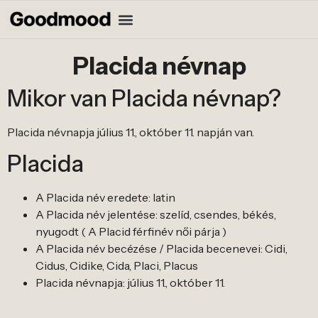
Placida névnap
Mikor van Placida névnap?
Placida névnapja július 11., október 11. napján van.
Placida
A Placida név eredete: latin
A Placida név jelentése: szelíd, csendes, békés,
nyugodt ( A Placid férfinév női párja )
A Placida név becézése / Placida becenevei: Cidi,
Cidus, Cidike, Cida, Placi, Placus
Placida névnapja: július 11., október 11.