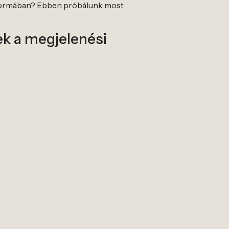
en formában? Ebben próbálunk most
mek a megjelenési