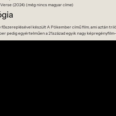
-Verse (2024) (még nincs magyar címe)
ógia
főszereplésével készült A Pókember című film, ami aztán triló
er pedig egyértelműen a 21.század egyik nagy képregényfilm-