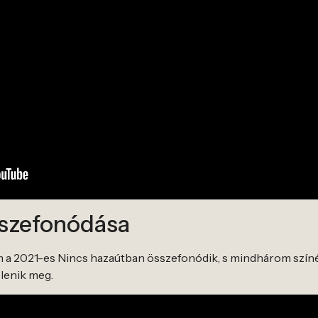
szefonódása
a 2021-es Nincs hazaútban összefonódik, s mindhárom színé
elenik meg.