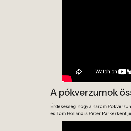
A pókverzumok ös
Érdekesség, hogy a három Pókverzum 
és Tom Holland is Peter Parkerként j