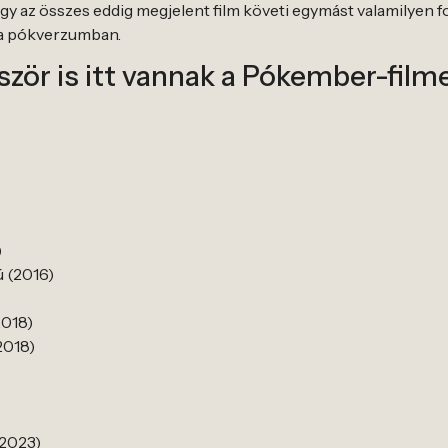
 hogy az összes eddig megjelent film követi egymást valamily
i a pókverzumban.
őször is itt vannak a Pókember-fil
)
 (2016)
2018)
2018)
2023)