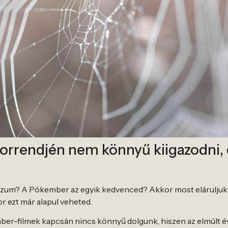
orrendjén nem könnyű kiigazodni,
rzum? A Pókember az egyik kedvenced? Akkor most eláruljuk
or ezt már alapul veheted.
ber-filmek kapcsán nincs könnyű dolgunk, hiszen az elmúlt évt