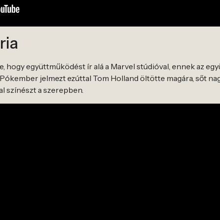
ria
e, hogy együttműködést ír alá a Marvel stúdióval, ennek az e
 Pókember jelmezt ezúttal Tom Holland öltötte magára, sőt n
tal színészt a szerepben.