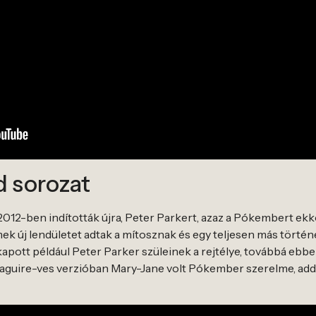
d sorozat
12-ben indították újra, Peter Parkert, azaz a Pókembert ekko
ek új lendületet adtak a mítosznak és egy teljesen más történ
 kapott például Peter Parker szüleinek a rejtélye, továbbá ebb
Maguire-ves verzióban Mary-Jane volt Pókember szerelme, addi