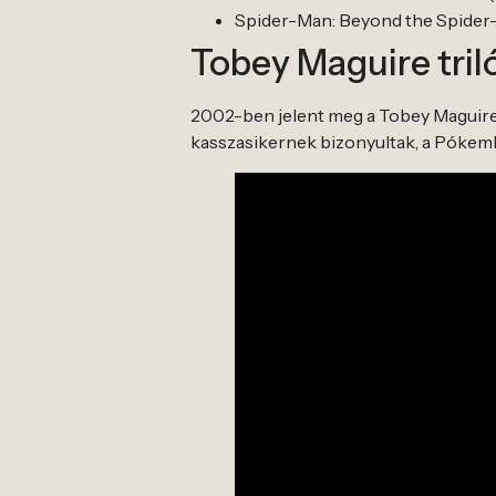
Spider-Man: Beyond the Spider
Tobey Maguire tril
2002-ben jelent meg a Tobey Maguire 
kasszasikernek bizonyultak, a Pókemb