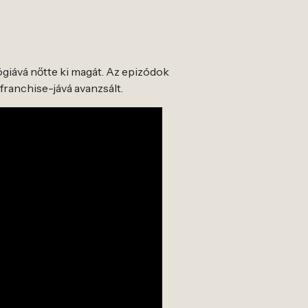
giává nőtte ki magát. Az epizódok
franchise-jává avanzsált.