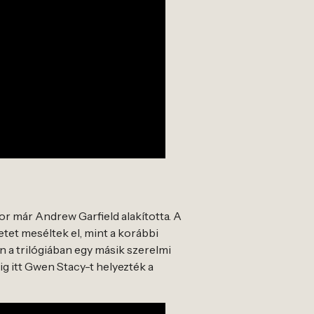
r már Andrew Garfield alakította. A
etet meséltek el, mint a korábbi
en a trilógiában egy másik szerelmi
g itt Gwen Stacy-t helyezték a