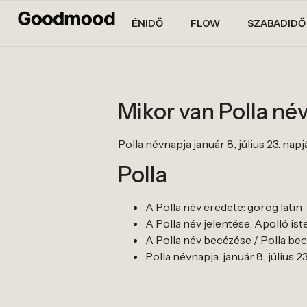
ÉNIDŐ
FLOW
SZABADIDŐ
Mikor van Polla né
Polla névnapja január 8., július 23. napj
Polla
A Polla név eredete: görög latin
A Polla név jelentése: Apolló ist
A Polla név becézése / Polla becen
Polla névnapja: január 8., július 23