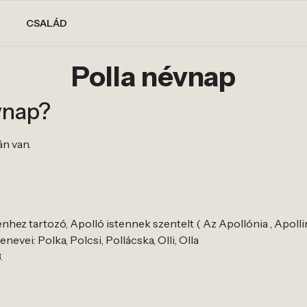
CSALÁD
Polla névnap
vnap?
án van.
enhez tartozó, Apolló istennek szentelt ( Az Apollónia , Apolli
evei: Polka, Polcsi, Pollácska, Olli, Olla
.