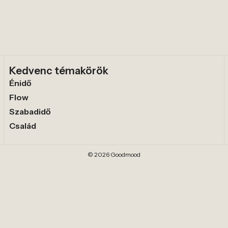
Kedvenc témakörök
Énidő
Flow
Szabadidő
Család
© 2026 Goodmood