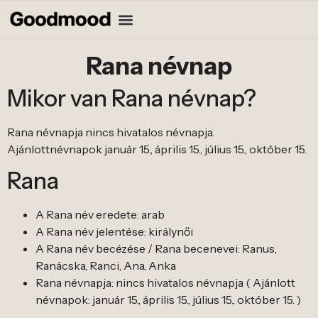
Rana névnap
Mikor van Rana névnap?
Rana névnapja nincs hivatalos névnapja.
Ajánlottnévnapok január 15., április 15., július 15., október 15.
Rana
A Rana név eredete: arab
A Rana név jelentése: királynői
A Rana név becézése / Rana becenevei: Ranus,
Ranácska, Ranci, Ana, Anka
Rana névnapja: nincs hivatalos névnapja ( Ajánlott
névnapok: január 15., április 15., július 15., október 15. )