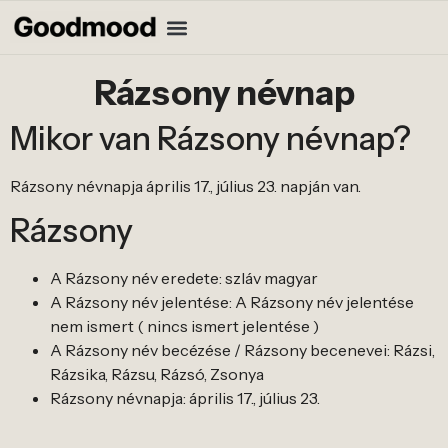
Rázsony névnap
Mikor van Rázsony névnap?
Rázsony névnapja április 17., július 23. napján van.
Rázsony
A Rázsony név eredete: szláv magyar
A Rázsony név jelentése: A Rázsony név jelentése
nem ismert ( nincs ismert jelentése )
A Rázsony név becézése / Rázsony becenevei: Rázsi,
Rázsika, Rázsu, Rázsó, Zsonya
Rázsony névnapja: április 17., július 23.