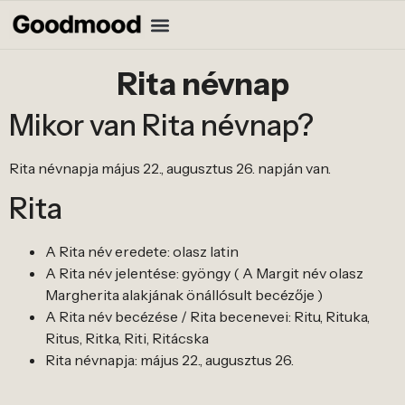
Rita névnap
Mikor van Rita névnap?
Rita névnapja május 22., augusztus 26. napján van.
Rita
A Rita név eredete: olasz latin
A Rita név jelentése: gyöngy ( A Margit név olasz
Margherita alakjának önállósult becézője )
A Rita név becézése / Rita becenevei: Ritu, Rituka,
Ritus, Ritka, Riti, Ritácska
Rita névnapja: május 22., augusztus 26.